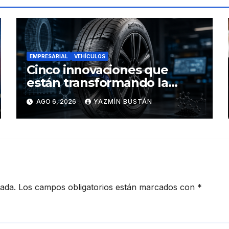
EMPRESARIAL
VEHÍCULOS
Cinco innovaciones que
están transformando la
industria de los neumáticos y
AGO 6, 2026
YAZMÍN BUSTÁN
redefinen el futuro de la
movilidad
cada.
Los campos obligatorios están marcados con
*