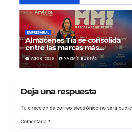
EMPRESARIAL
Almacenes Tía se consolida
entre las marcas más
influyentes del Ecuador
AGO 6, 2026
YAZMÍN BUSTÁN
Deja una respuesta
Tu dirección de correo electrónico no será publi
Comentario
*