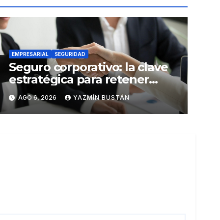
EMPRESARIAL
SEGURIDAD
Seguro corporativo: la clave
estratégica para retener
talento en Ecuador
AGO 6, 2026
YAZMÍN BUSTÁN