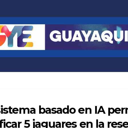
 sistema basado en IA per
ficar 5 jaguares en la r