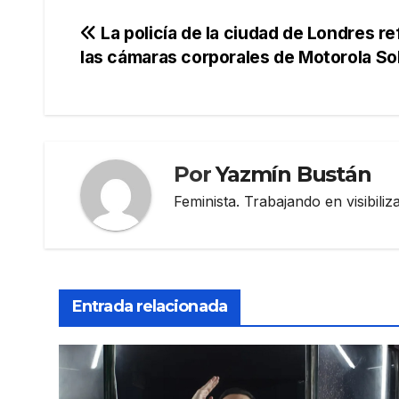
Navegación
La policía de la ciudad de Londres r
las cámaras corporales de Motorola So
de
entradas
Por
Yazmín Bustán
Feminista. Trabajando en visibili
Entrada relacionada