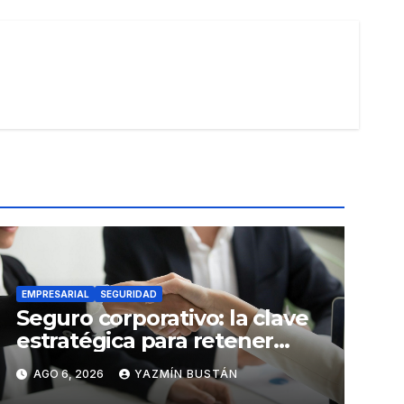
EMPRESARIAL
SEGURIDAD
Seguro corporativo: la clave
estratégica para retener
talento en Ecuador
AGO 6, 2026
YAZMÍN BUSTÁN