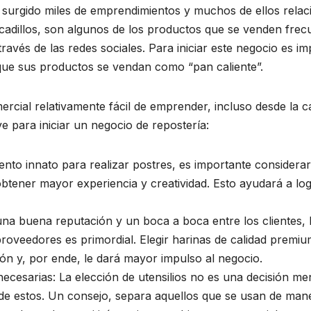
 surgido miles de emprendimientos y muchos de ellos relac
bocadillos, son algunos de los productos que se venden fre
 través de las redes sociales. Para iniciar este negocio es
 que sus productos se vendan como “pan caliente”.
ercial relativamente fácil de emprender, incluso desde la 
 para iniciar un negocio de repostería:
nto innato para realizar postres, es importante considerar 
tener mayor experiencia y creatividad. Esto ayudará a log
una buena reputación y un boca a boca entre los clientes, l
 proveedores es primordial. Elegir harinas de calidad premi
n y, por ende, le dará mayor impulso al negocio.
necesarias: La elección de utensilios no es una decisión me
 de estos. Un consejo, separa aquellos que se usan de mane