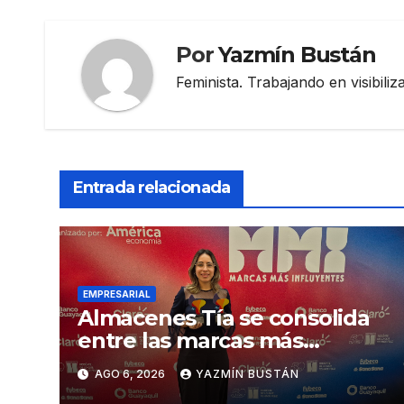
Por
Yazmín Bustán
Feminista. Trabajando en visibili
Entrada relacionada
EMPRESARIAL
Almacenes Tía se consolida
entre las marcas más
influyentes del Ecuador
AGO 6, 2026
YAZMÍN BUSTÁN