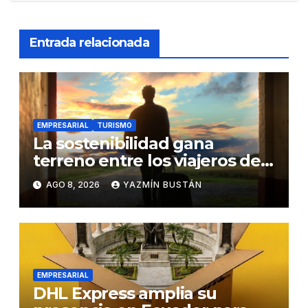
Entrada relacionada
EMPRESARIAL
TURISMO
La sostenibilidad gana
terreno entre los viajeros de
negocios
AGO 8, 2026
YAZMÍN BUSTÁN
EMPRESARIAL
DHL Express amplia su