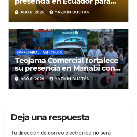
presencia en Ecuador para
responder al crecimiento de
AGO 8, 2026
YAZMÍN BUSTÁN
las exportaciones
EMPRESARIAL
VEHÍCULOS
Teojama Comercial fortalece
su presencia en Manabí con
una apuesta por la movilidad
AGO 8, 2026
YAZMÍN BUSTÁN
híbrida y eléctrica durante
ExpoAuto del Pacífico 2026
Deja una respuesta
Tu dirección de correo electrónico no será