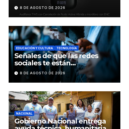
DynaBuds con sonido
8 DE AGOSTO DE 2026
inteligente y control táctil
EDUCACIÓN Y CULTURA
TECNOLOGÍA
Señales de que las redes
sociales te están
consumiendo
8 DE AGOSTO DE 2026
NACIONAL
Gobierno Nacional entrega
ayuda técnica, humanitaria y