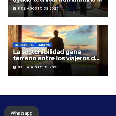
Bono Joaquín Gallegos Lara a
8 DE AGOSTO DE 2026
familia en situación de
vulnerabilidad
EMPRESARIAL
TURISMO
La sostenibilidad gana
terreno entre los viajeros de
negocios
8 DE AGOSTO DE 2026
Whatsapp