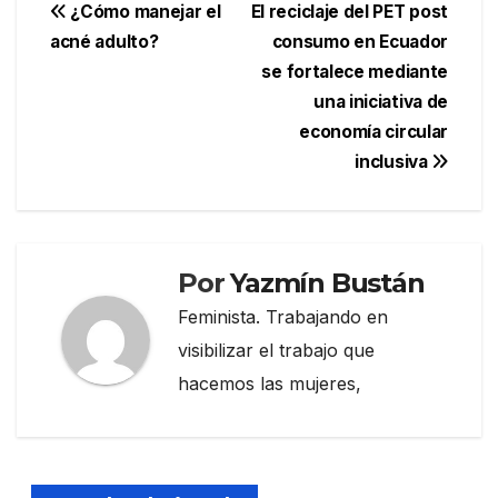
Navegación
¿Cómo manejar el
El reciclaje del PET post
acné adulto?
consumo en Ecuador
de
se fortalece mediante
entradas
una iniciativa de
economía circular
inclusiva
Por
Yazmín Bustán
Feminista. Trabajando en
visibilizar el trabajo que
hacemos las mujeres,