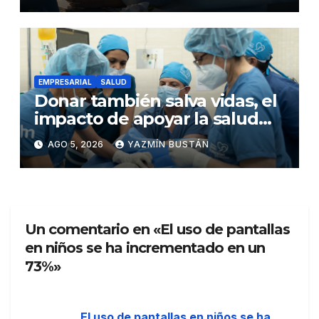
EMPRESARIAL
SALUD
Donar también salva vidas, el
impacto de apoyar la salud
infantil en Ecuador
AGO 5, 2026
YAZMÍN BUSTÁN
Un comentario en «El uso de pantallas
en niños se ha incrementado en un
73%»
El uso de pantallas en niños se ha