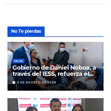
No Te pierdas
SALUD
Gobierno de Daniel Noboa, a
través del IESS, refuerza el
abastecimiento de insulina
5 DE AGOSTO DE 2026
en 86 establecimientos de
salud