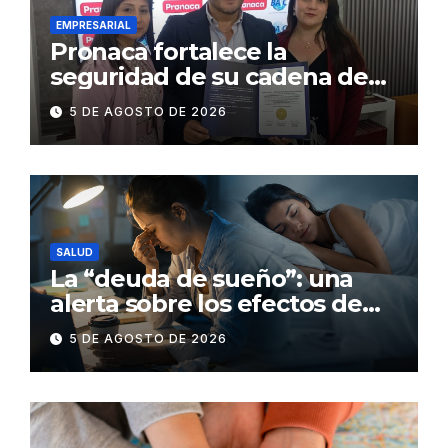
EMPRESARIAL
Pronaca fortalece la
seguridad de su cadena de
suministro con certificación
5 DE AGOSTO DE 2026
BASC en dos plantas
SALUD
La “deuda de sueño”: una
alerta sobre los efectos de
dormir mal en la salud física y
5 DE AGOSTO DE 2026
mental