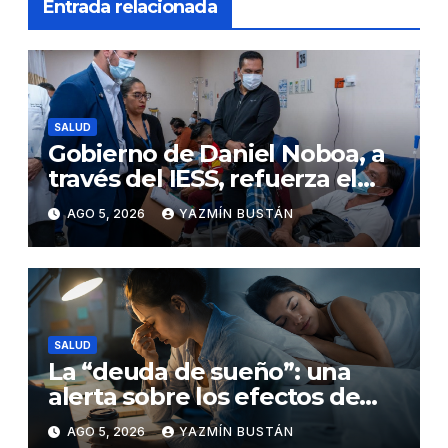
Entrada relacionada
SALUD
Gobierno de Daniel Noboa, a
través del IESS, refuerza el
abastecimiento de insulina
AGO 5, 2026
YAZMÍN BUSTÁN
en 86 establecimientos de
salud
SALUD
La “deuda de sueño”: una
alerta sobre los efectos de
dormir mal en la salud física y
AGO 5, 2026
YAZMÍN BUSTÁN
mental