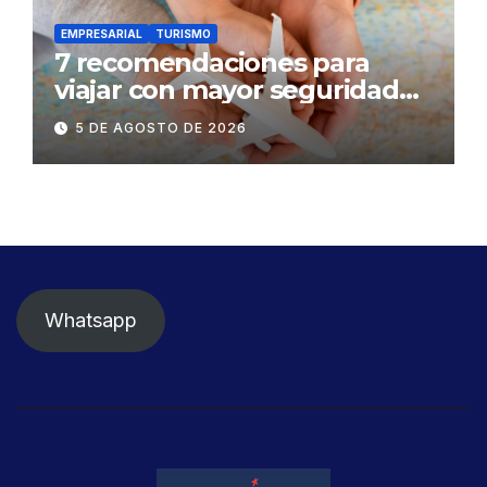
EMPRESARIAL
TURISMO
7 recomendaciones para
viajar con mayor seguridad
dentro y fuera del Ecuador
5 DE AGOSTO DE 2026
Whatsapp