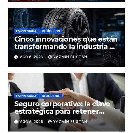
EMPRESARIAL
VEHÍCULOS
Cinco innovaciones que están
transformando la industria de
los neumáticos y redefinen el
AGO 6, 2026
YAZMÍN BUSTÁN
futuro de la movilidad
EMPRESARIAL
SEGURIDAD
Seguro corporativo: la clave
estratégica para retener
talento en Ecuador
AGO 6, 2026
YAZMÍN BUSTÁN