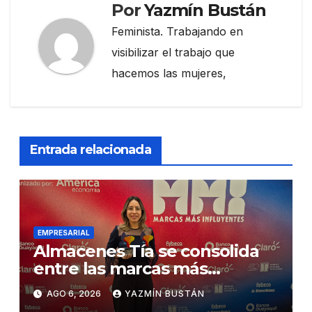
Por
Yazmín Bustán
Feminista. Trabajando en
visibilizar el trabajo que
hacemos las mujeres,
Entrada relacionada
EMPRESARIAL
Almacenes Tía se consolida
entre las marcas más
influyentes del Ecuador
AGO 6, 2026
YAZMÍN BUSTÁN