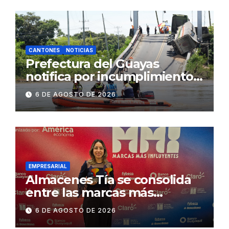
CANTONES
NOTICIAS
Prefectura del Guayas
notifica por incumplimiento
contractual a la
6 DE AGOSTO DE 2026
Concesionaria CONORTE y
exige celeridad en
desmontaje del puente
Gonzalo Icaza Cornejo, en
Daule
EMPRESARIAL
Almacenes Tía se consolida
entre las marcas más
influyentes del Ecuador
6 DE AGOSTO DE 2026