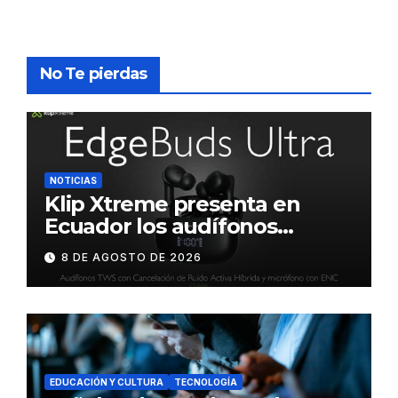
No Te pierdas
NOTICIAS
Klip Xtreme presenta en
Ecuador los audífonos
DynaBuds con sonido
8 DE AGOSTO DE 2026
inteligente y control táctil
EDUCACIÓN Y CULTURA
TECNOLOGÍA