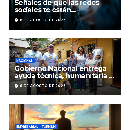
Señales de que las redes
sociales te están
consumiendo
8 DE AGOSTO DE 2026
NACIONAL
Gobierno Nacional entrega
ayuda técnica, humanitaria y
Bono Joaquín Gallegos Lara a
8 DE AGOSTO DE 2026
familia en situación de
vulnerabilidad
EMPRESARIAL
TURISMO