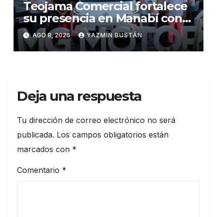
Teojama Comercial fortalece
su presencia en Manabí con
una apuesta por la movilidad
AGO 8, 2026
YAZMÍN BUSTÁN
híbrida y eléctrica durante
ExpoAuto del Pacífico 2026
Deja una respuesta
Tu dirección de correo electrónico no será
publicada.
Los campos obligatorios están
marcados con
*
Comentario
*