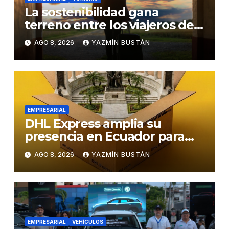
La sostenibilidad gana
terreno entre los viajeros de
negocios
AGO 8, 2026
YAZMÍN BUSTÁN
EMPRESARIAL
DHL Express amplia su
presencia en Ecuador para
responder al crecimiento de
AGO 8, 2026
YAZMÍN BUSTÁN
las exportaciones
EMPRESARIAL
VEHÍCULOS