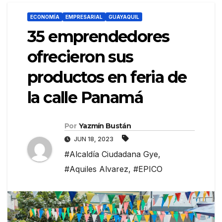
ECONOMÍA
EMPRESARIAL
GUAYAQUIL
35 emprendedores
ofrecieron sus
productos en feria de
la calle Panamá
Por
Yazmín Bustán
JUN 18, 2023
#Alcaldía Ciudadana Gye
,
#Aquiles Alvarez
,
#EPICO