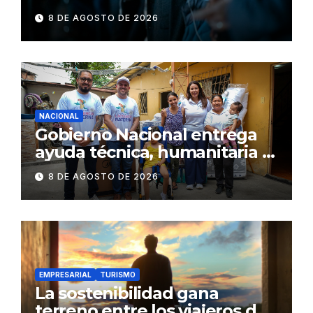
consumiendo
8 DE AGOSTO DE 2026
NACIONAL
Gobierno Nacional entrega
ayuda técnica, humanitaria y
Bono Joaquín Gallegos Lara a
8 DE AGOSTO DE 2026
familia en situación de
vulnerabilidad
EMPRESARIAL
TURISMO
La sostenibilidad gana
terreno entre los viajeros de