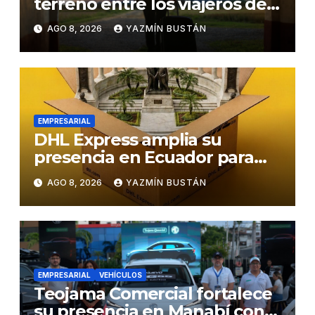
terreno entre los viajeros de
negocios
AGO 8, 2026
YAZMÍN BUSTÁN
EMPRESARIAL
DHL Express amplia su
presencia en Ecuador para
responder al crecimiento de
AGO 8, 2026
YAZMÍN BUSTÁN
las exportaciones
EMPRESARIAL
VEHÍCULOS
Teojama Comercial fortalece
su presencia en Manabí con