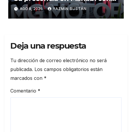
una apuesta por la movilidad
AGO 8, 2026
YAZMÍN BUSTÁN
híbrida y eléctrica durante
ExpoAuto del Pacífico 2026
Deja una respuesta
Tu dirección de correo electrónico no será
publicada.
Los campos obligatorios están
marcados con
*
Comentario
*