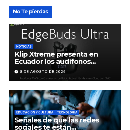
No Te pierdas
NOTICIAS
Klip Xtreme presenta en
Ecuador los audífonos
DynaBuds con sonido
8 DE AGOSTO DE 2026
inteligente y control táctil
EDUCACIÓN Y CULTURA
TECNOLOGÍA
Señales de que las redes
sociales te están