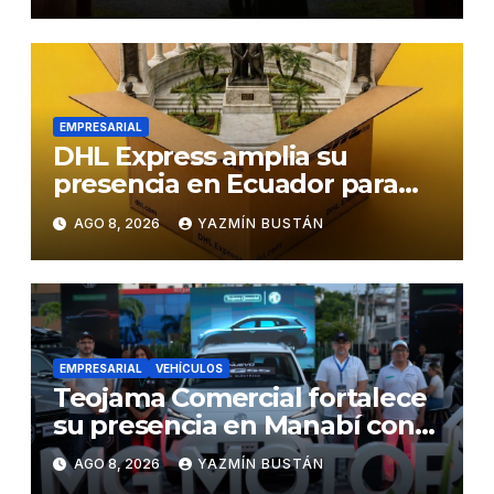
EMPRESARIAL
DHL Express amplia su
presencia en Ecuador para
responder al crecimiento de
AGO 8, 2026
YAZMÍN BUSTÁN
las exportaciones
EMPRESARIAL
VEHÍCULOS
Teojama Comercial fortalece
su presencia en Manabí con
una apuesta por la movilidad
AGO 8, 2026
YAZMÍN BUSTÁN
híbrida y eléctrica durante