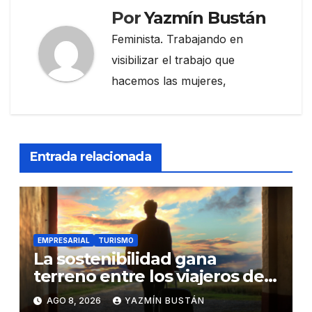
Por
Yazmín Bustán
Feminista. Trabajando en
visibilizar el trabajo que
hacemos las mujeres,
Entrada relacionada
EMPRESARIAL
TURISMO
La sostenibilidad gana
terreno entre los viajeros de
negocios
AGO 8, 2026
YAZMÍN BUSTÁN