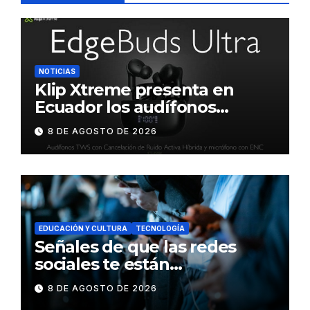
NOTICIAS
Klip Xtreme presenta en
Ecuador los audífonos
DynaBuds con sonido
8 DE AGOSTO DE 2026
inteligente y control táctil
EDUCACIÓN Y CULTURA
TECNOLOGÍA
Señales de que las redes
sociales te están
consumiendo
8 DE AGOSTO DE 2026