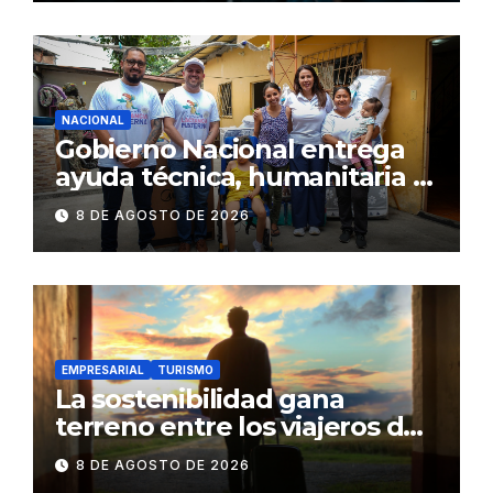
NACIONAL
Gobierno Nacional entrega
ayuda técnica, humanitaria y
Bono Joaquín Gallegos Lara a
8 DE AGOSTO DE 2026
familia en situación de
vulnerabilidad
EMPRESARIAL
TURISMO
La sostenibilidad gana
terreno entre los viajeros de
negocios
8 DE AGOSTO DE 2026