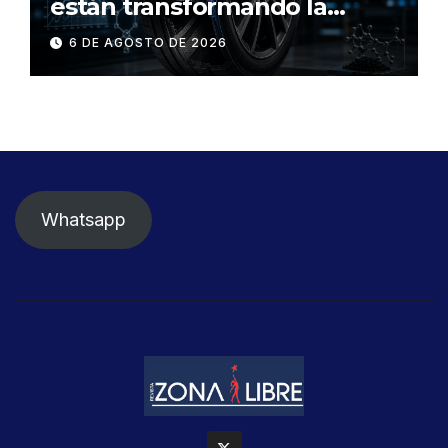
están transformando la
industria de los neumáticos y
6 DE AGOSTO DE 2026
redefinen el futuro de la
movilidad
Whatsapp