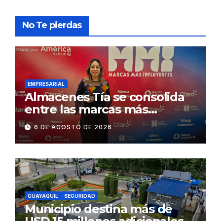
No Te pierdas
EMPRESARIAL
Almacenes Tía se consolida
entre las marcas más
influyentes del Ecuador
6 DE AGOSTO DE 2026
GUAYAQUIL
SEGURIDAD
Municipio destina más de