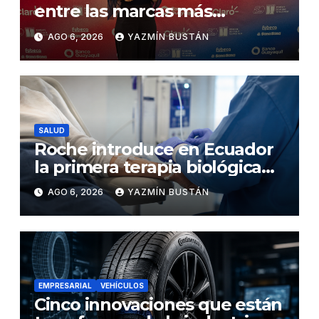
entre las marcas más
influyentes del Ecuador
AGO 6, 2026
YAZMÍN BUSTÁN
SALUD
Roche introduce en Ecuador
la primera terapia biológica
de precisión capaz de
AGO 6, 2026
YAZMÍN BUSTÁN
detener el daño renal por
nefritis lúpica
EMPRESARIAL
VEHÍCULOS
Cinco innovaciones que están