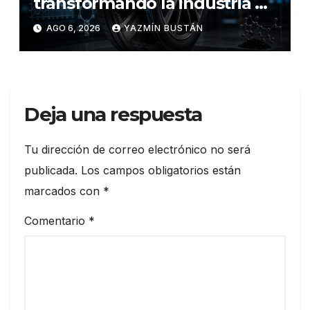
transformando la industria de
los neumáticos y redefinen el
AGO 6, 2026
YAZMÍN BUSTÁN
futuro de la movilidad
Deja una respuesta
Tu dirección de correo electrónico no será
publicada.
Los campos obligatorios están
marcados con
*
Comentario
*