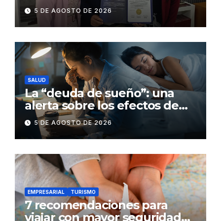
suministro con certificación
5 DE AGOSTO DE 2026
BASC en dos plantas
SALUD
La “deuda de sueño”: una
alerta sobre los efectos de
dormir mal en la salud física y
5 DE AGOSTO DE 2026
mental
EMPRESARIAL
TURISMO
7 recomendaciones para
viajar con mayor seguridad