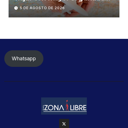
dentro y fuera del Ecuador
5 DE AGOSTO DE 2026
Whatsapp