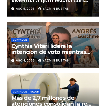
vivienda a gran escala con
estándares internacionales
AGO 5, 2026
YAZMÍN BUSTÁN
de sostenibilidad
GUAYAQUIL
Cynthia Viteri lidera la
intención de voto mientras
Andrés Guschmer muestra
AGO 4, 2026
YAZMÍN BUSTÁN
un destacado crecimiento,
según AtlasIntel
GUAYAQUIL
SALUD
Más de 2,7 millones de
atenciones consolidan la red