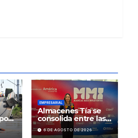
EMPRESARIAL
Almacenes Tía se
 por
consolida entre las
marcas más
6 DE AGOSTO DE 2026
influyentes del