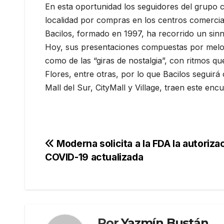
En esta oportunidad los seguidores del grupo
localidad por compras en los centros comerciale
Bacilos, formado en 1997, ha recorrido un sin
Hoy, sus presentaciones compuestas por melodí
como de las “giras de nostalgia”, con ritmos
Flores, entre otras, por lo que Bacilos seguir
Mall del Sur, CityMall y Village, traen este enc
Navegación
Moderna solicita a la FDA la autoriz
COVID-19 actualizada
de
entradas
Por
Yazmín Bustán