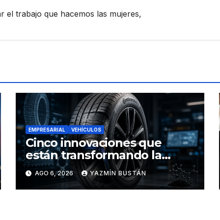
zar el trabajo que hacemos las mujeres,
EMPRESARIAL
VEHÍCULOS
Cinco innovaciones que
están transformando la
industria de los neumáticos y
AGO 6, 2026
YAZMÍN BUSTÁN
redefinen el futuro de la
movilidad