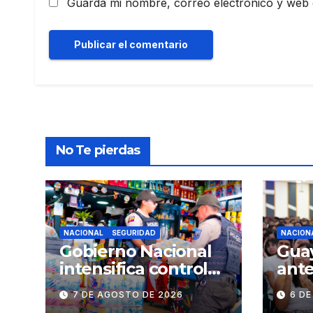
Guarda mi nombre, correo electrónico y web 
No Te pierdas
NACIONAL
SEGURIDAD
NACION
Gobierno Nacional
Guay
intensifica controles
ante
en establecimientos
ocur
7 DE AGOSTO DE 2026
6 D
y espacios públicos
fen