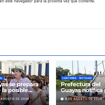
en este navegador para la próxima vez que comente.
AL
CANTONES
NOTICIAS
as se prepara
Prefectura del
 la posible
Guayas notifica
rencia del
incumplimiento
E AGOSTO DE 2026
6 DE AGOSTO DE 2026
ómeno de El
contractual a la