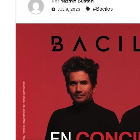
Por
Yazmín Bustán
#Bacilos
JUL 8, 2023