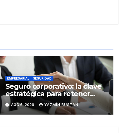
EMPRESARIAL
SEGURIDAD
Seguro corporativo: la clave
estratégica para retener
talento en Ecuador
AGO 6, 2026
YAZMÍN BUSTÁN