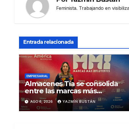
Feminista. Trabajando en visibili
Entrada relacionada
EMPRESARIAL
Almacenes Tía se consolida
entre las marcas más
influyentes del Ecuador
AGO 6, 2026
YAZMÍN BUSTÁN