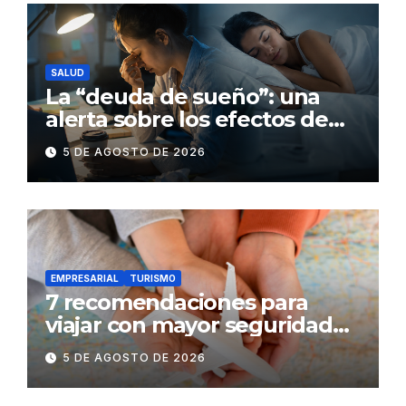
SALUD
La “deuda de sueño”: una
alerta sobre los efectos de
dormir mal en la salud física y
5 DE AGOSTO DE 2026
mental
EMPRESARIAL
TURISMO
7 recomendaciones para
viajar con mayor seguridad
dentro y fuera del Ecuador
5 DE AGOSTO DE 2026