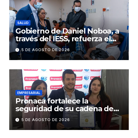
SALUD
Gobierno de Daniel Noboa, a
través del IESS, refuerza el
abastecimiento de insulina
5 DE AGOSTO DE 2026
en 86 establecimientos de
salud
EMPRESARIAL
Pronaca fortalece la
seguridad de su cadena de
suministro con certificación
5 DE AGOSTO DE 2026
BASC en dos plantas