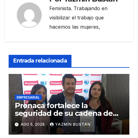
Feminista. Trabajando en
visibilizar el trabajo que
hacemos las mujeres,
Entrada relacionada
EMPRESARIAL
Pronaca fortalece la
seguridad de su cadena de
suministro con certificación
AGO 5, 2026
YAZMÍN BUSTÁN
BASC en dos plantas