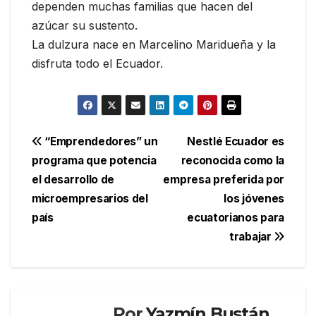
dependen muchas familias que hacen del
azúcar su sustento.
La dulzura nace en Marcelino Maridueña y la
disfruta todo el Ecuador.
Navegación
“Emprendedores” un
Nestlé Ecuador es
programa que potencia
reconocida como la
de
el desarrollo de
empresa preferida por
entradas
microempresarios del
los jóvenes
país
ecuatorianos para
trabajar
Por
Yazmín Bustán