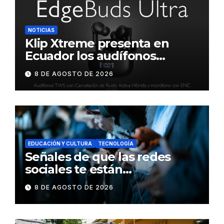
NOTICIAS
Klip Xtreme presenta en
Ecuador los audífonos
DynaBuds con sonido
8 DE AGOSTO DE 2026
inteligente y control táctil
EDUCACIÓN Y CULTURA
TECNOLOGÍA
Señales de que las redes
sociales te están
consumiendo
8 DE AGOSTO DE 2026