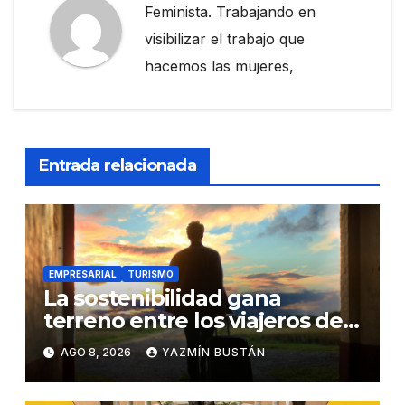
Feminista. Trabajando en
visibilizar el trabajo que
hacemos las mujeres,
Entrada relacionada
EMPRESARIAL
TURISMO
La sostenibilidad gana
terreno entre los viajeros de
negocios
AGO 8, 2026
YAZMÍN BUSTÁN