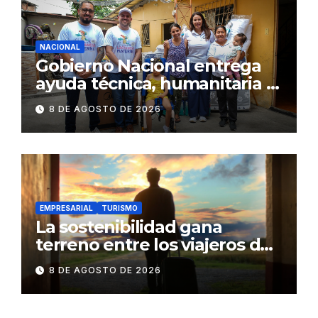
NACIONAL
Gobierno Nacional entrega
ayuda técnica, humanitaria y
Bono Joaquín Gallegos Lara a
8 DE AGOSTO DE 2026
familia en situación de
vulnerabilidad
EMPRESARIAL
TURISMO
La sostenibilidad gana
terreno entre los viajeros de
negocios
8 DE AGOSTO DE 2026