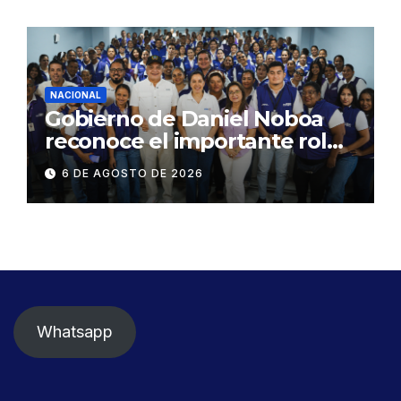
NACIONAL
Gobierno de Daniel Noboa
reconoce el importante rol
que cumplen educadoras del
6 DE AGOSTO DE 2026
servicio Creciendo con
Nuestros Hijos en beneficio
de la niñez
Whatsapp