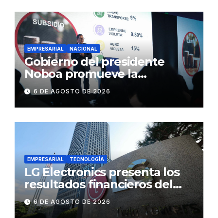
EMPRESARIAL
NACIONAL
Gobierno del presidente
Noboa promueve la
autonomía económica de las
6 DE AGOSTO DE 2026
mujeres con más de USD 45
millones en financiamiento
EMPRESARIAL
TECNOLOGÍA
LG Electronics presenta los
resultados financieros del
segundo trimestre de 2026
6 DE AGOSTO DE 2026