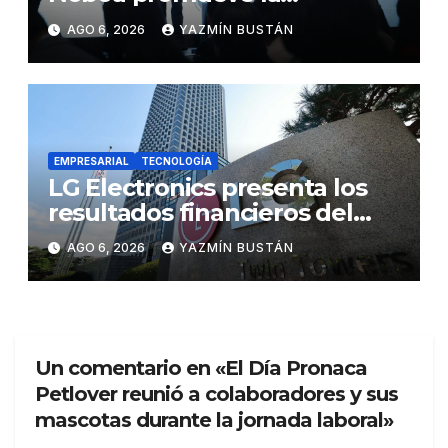
autonomía económica de las
AGO 6, 2026
YAZMÍN BUSTÁN
mujeres con más de USD 45
millones en financiamiento
EMPRESARIAL
TECNOLOGÍA
LG Electronics presenta los
resultados financieros del
segundo trimestre de 2026
AGO 6, 2026
YAZMÍN BUSTÁN
Un comentario en «El Día Pronaca
Petlover reunió a colaboradores y sus
mascotas durante la jornada laboral»