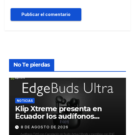
No Te pierdas
NOTICIAS
Klip Xtreme presenta en
Ecuador los audífonos
DynaBuds con sonido
8 DE AGOSTO DE 2026
inteligente y control táctil