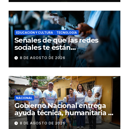
EDUCACIÓN Y CULTURA
TECNOLOGÍA
Señales de que las redes
sociales te están
consumiendo
8 DE AGOSTO DE 2026
NACIONAL
Gobierno Nacional entrega
ayuda técnica, humanitaria y
Bono Joaquín Gallegos Lara a
8 DE AGOSTO DE 2026
familia en situación de