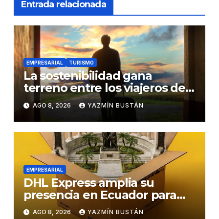
Entrada relacionada
EMPRESARIAL
TURISMO
La sostenibilidad gana
terreno entre los viajeros de
negocios
AGO 8, 2026
YAZMÍN BUSTÁN
EMPRESARIAL
DHL Express amplia su
presencia en Ecuador para
responder al crecimiento de
AGO 8, 2026
YAZMÍN BUSTÁN