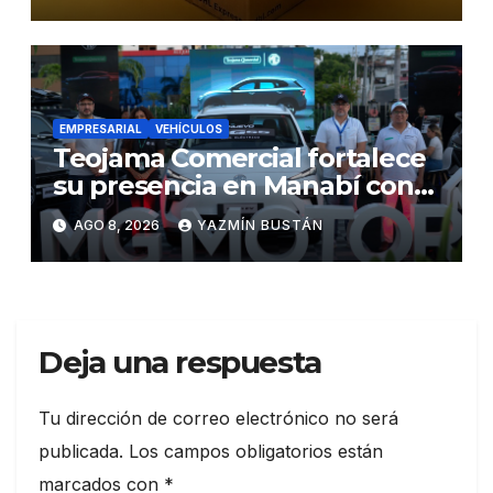
las exportaciones
EMPRESARIAL
VEHÍCULOS
Teojama Comercial fortalece
su presencia en Manabí con
una apuesta por la movilidad
AGO 8, 2026
YAZMÍN BUSTÁN
híbrida y eléctrica durante
ExpoAuto del Pacífico 2026
Deja una respuesta
Tu dirección de correo electrónico no será
publicada.
Los campos obligatorios están
marcados con
*