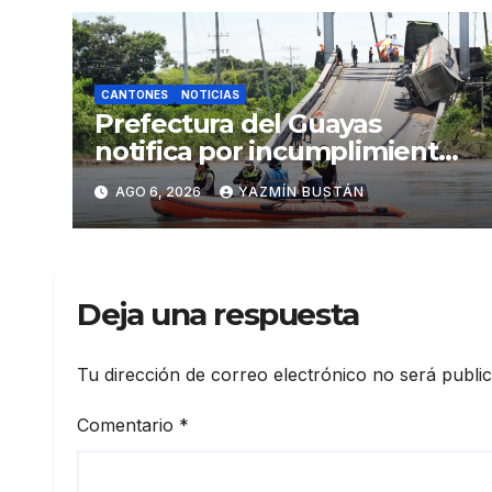
CANTONES
NOTICIAS
Prefectura del Guayas
notifica por incumplimiento
contractual a la
AGO 6, 2026
YAZMÍN BUSTÁN
Concesionaria CONORTE y
exige celeridad en
desmontaje del puente
Gonzalo Icaza Cornejo, en
Deja una respuesta
Daule
Tu dirección de correo electrónico no será publi
Comentario
*