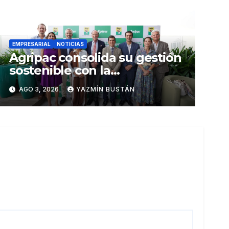
EMPRESARIAL
NOTICIAS
Agripac consolida su gestión
sostenible con la
presentación de su octava
AGO 3, 2026
YAZMÍN BUSTÁN
Memoria de Sostenibilidad