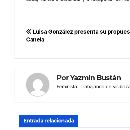
Navegación
Luisa González presenta su propuest
Canela
de
entradas
Por
Yazmín Bustán
Feminista. Trabajando en visibili
Entrada relacionada