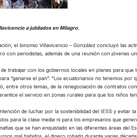
llavicencio a jubilados en Milagro.
ón, el binomio Villavicencio – González concluyó las activ
con periodistas, además de una reunión con jóvenes unive
a de trabajar con los gobiernos locales en planes para que 
n para “ganarse el pan”. “Los ecuatorianos no tenemos por 
ó, entre otros temas, de la renegociación de contratos con
arantice el servicio en zonas rurales para que los niños t
ntención de luchar por la sostenibilidad del IESS y evitar l
tos para la clase media ni para los empresarios que genere
mafias que se han enquistado en las diferentes áreas del Es
ursos mal habidos, el dinero robado durante varias décadas 