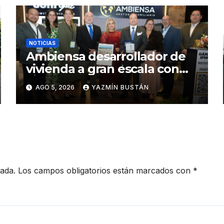
NOTICIAS
Ambiensa desarrollador de
vivienda a gran escala con
estándares internacionales
AGO 5, 2026
YAZMÍN BUSTÁN
de sostenibilidad
cada.
Los campos obligatorios están marcados con
*