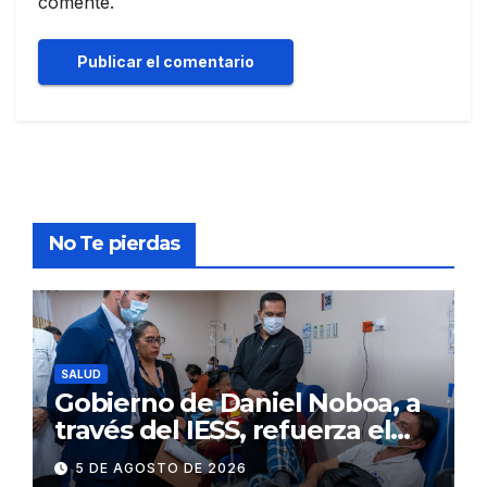
comente.
No Te pierdas
SALUD
Gobierno de Daniel Noboa, a
través del IESS, refuerza el
abastecimiento de insulina
5 DE AGOSTO DE 2026
en 86 establecimientos de