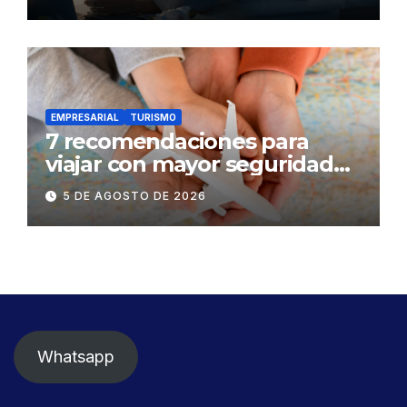
mental
EMPRESARIAL
TURISMO
7 recomendaciones para
viajar con mayor seguridad
dentro y fuera del Ecuador
5 DE AGOSTO DE 2026
Whatsapp