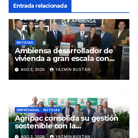
Entrada relacionada
NOTICIAS
Ambiensa desarrollador de
vivienda a gran escala con
estándares internacionales
AGO 5, 2026
YAZMÍN BUSTÁN
de sostenibilidad
EMPRESARIAL
NOTICIAS
Agripac consolida su gestión
sostenible con la
presentación de su octava
AGO 3, 2026
YAZMÍN BUSTÁN