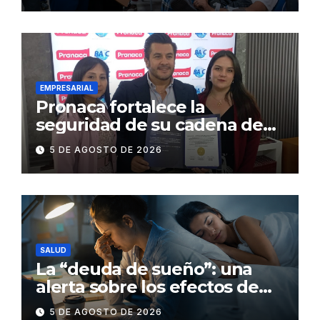
salud
EMPRESARIAL
Pronaca fortalece la
seguridad de su cadena de
suministro con certificación
5 DE AGOSTO DE 2026
BASC en dos plantas
SALUD
La “deuda de sueño”: una
alerta sobre los efectos de
dormir mal en la salud física y
5 DE AGOSTO DE 2026