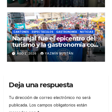
Memoria de Sostenibilidad
CANTONES
ESPECTÁCULOS
GASTRONOMÍA
NOTICIAS
Naranjal fue el epicentro del
turismo y la gastronomía con
el Festival del Cangrejo Rojo
AGO 2, 2026
YAZMÍN BUSTÁN
2026
Deja una respuesta
Tu dirección de correo electrónico no será
publicada.
Los campos obligatorios están