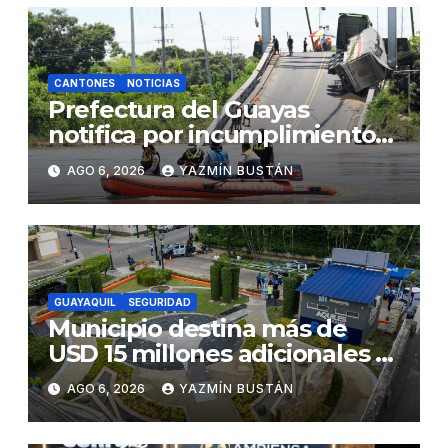
CANTONES
NOTICIAS
Prefectura del Guayas
notifica por incumplimiento
contractual a la Concesionaria
AGO 6, 2026
YAZMÍN BUSTÁN
CONORTE y exige celeridad
en desmontaje del puente
Gonzalo Icaza Cornejo, en
Daule
GUAYAQUIL
SEGURIDAD
Municipio destina más de
USD 15 millones adicionales a
SEGURA EP para fortalecer la
AGO 6, 2026
YAZMÍN BUSTÁN
seguridad ciudadana