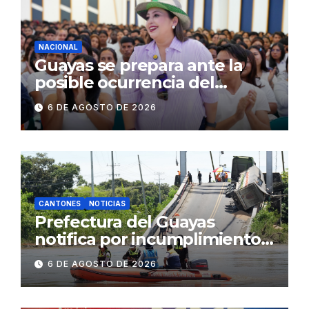
concurrencia
NACIONAL
Guayas se prepara ante la
posible ocurrencia del
fenómeno de El Niño:
6 DE AGOSTO DE 2026
Gobierno Nacional capacita a
2.500 jóvenes
CANTONES
NOTICIAS
Prefectura del Guayas
notifica por incumplimiento
contractual a la
6 DE AGOSTO DE 2026
Concesionaria CONORTE y
exige celeridad en
desmontaje del puente