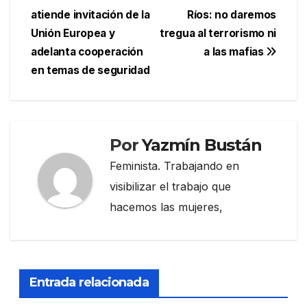
Navegación
atiende invitación de la
Ríos: no daremos
de
Unión Europea y
tregua al terrorismo ni
entradas
adelanta cooperación
a las mafias
en temas de seguridad
Por
Yazmín Bustán
Feminista. Trabajando en
visibilizar el trabajo que
hacemos las mujeres,
Entrada relacionada