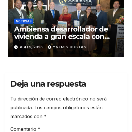
NOTICIAS
Ambiensa desarrollador de
vivienda a gran escala con
estándares internacionales
AGO 5, 2026
YAZMÍN BUSTÁN
de sostenibilidad
Deja una respuesta
Tu dirección de correo electrónico no será
publicada.
Los campos obligatorios están
marcados con
*
Comentario
*