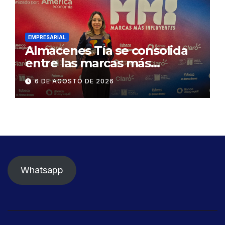
Gonzalo Icaza Cornejo, en
Daule
EMPRESARIAL
Almacenes Tía se consolida
entre las marcas más
influyentes del Ecuador
6 DE AGOSTO DE 2026
Whatsapp