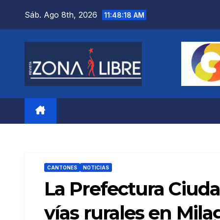
Saltar
Sáb. Ago 8th, 2026
11:48:20 AM
al
contenido
CANTONES
NOTICIAS
La Prefectura Ciuda
vías rurales en Mil