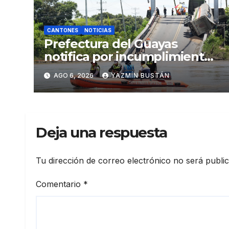
CANTONES
NOTICIAS
Prefectura del Guayas
notifica por incumplimiento
contractual a la
AGO 6, 2026
YAZMÍN BUSTÁN
Concesionaria CONORTE y
exige celeridad en
desmontaje del puente
Gonzalo Icaza Cornejo, en
Deja una respuesta
Daule
Tu dirección de correo electrónico no será publi
Comentario
*