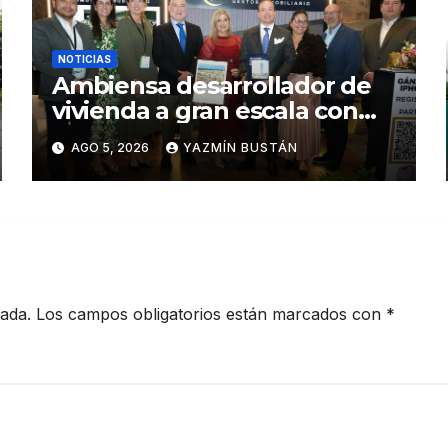
NOTICIAS
Ambiensa desarrollador de
vivienda a gran escala con
estándares internacionales
AGO 5, 2026
YAZMÍN BUSTÁN
de sostenibilidad
cada.
Los campos obligatorios están marcados con
*