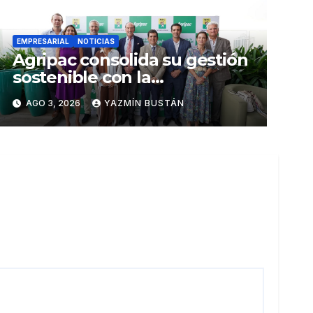
EMPRESARIAL
NOTICIAS
Agripac consolida su gestión
sostenible con la
presentación de su octava
AGO 3, 2026
YAZMÍN BUSTÁN
Memoria de Sostenibilidad