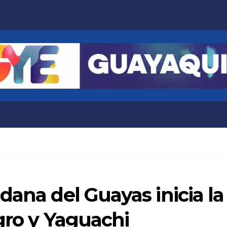
dana del Guayas inicia l
agro y Yaguachi