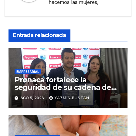
hacemos las mujeres,
Entrada relacionada
EMPRESARIAL
Pronaca fortalece la
seguridad de su cadena de
suministro con certificación
AGO 5, 2026
YAZMÍN BUSTÁN
BASC en dos plantas