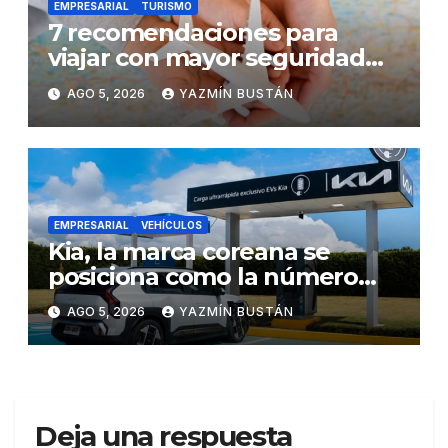
EMPRESARIAL
TURISMO
7 recomendaciones para
viajar con mayor seguridad
dentro y fuera del Ecuador
AGO 5, 2026
YAZMÍN BUSTÁN
EMPRESARIAL
VEHÍCULOS
Kia, la marca coreana se
posiciona como la número
uno en ventas de vehículos
AGO 5, 2026
YAZMÍN BUSTÁN
eléctricos en Ecuador
durante julio
Deja una respuesta