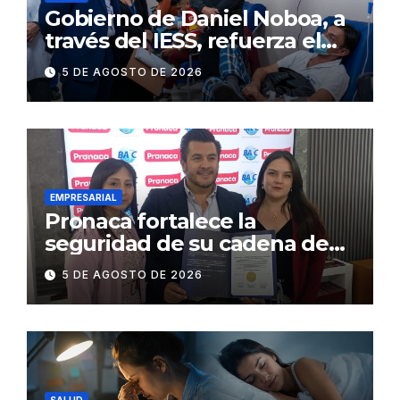
Gobierno de Daniel Noboa, a
través del IESS, refuerza el
abastecimiento de insulina
5 DE AGOSTO DE 2026
en 86 establecimientos de
salud
EMPRESARIAL
Pronaca fortalece la
seguridad de su cadena de
suministro con certificación
5 DE AGOSTO DE 2026
BASC en dos plantas
SALUD