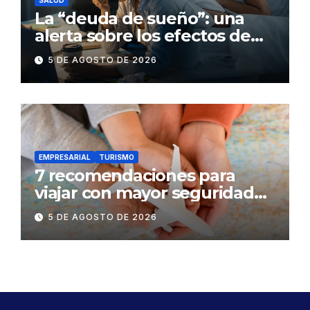
La “deuda de sueño”: una
alerta sobre los efectos de
dormir mal en la salud física y
5 DE AGOSTO DE 2026
mental
EMPRESARIAL
TURISMO
7 recomendaciones para
viajar con mayor seguridad
dentro y fuera del Ecuador
5 DE AGOSTO DE 2026