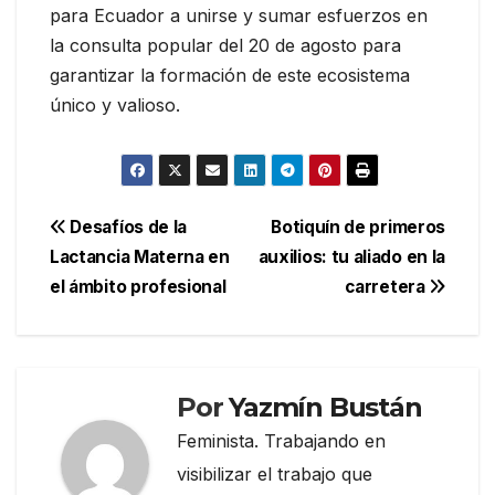
para Ecuador a unirse y sumar esfuerzos en
la consulta popular del 20 de agosto para
garantizar la formación de este ecosistema
único y valioso.
Navegación
Desafíos de la
Botiquín de primeros
Lactancia Materna en
auxilios: tu aliado en la
de
el ámbito profesional
carretera
entradas
Por
Yazmín Bustán
Feminista. Trabajando en
visibilizar el trabajo que