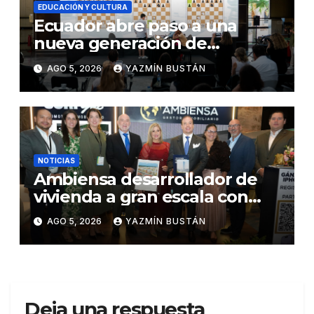
EDUCACIÓN Y CULTURA
Ecuador abre paso a una
nueva generación de
ajedrecistas con Future
AGO 5, 2026
YAZMÍN BUSTÁN
Grandmasters, el programa
de Karpowership
NOTICIAS
Ambiensa desarrollador de
vivienda a gran escala con
estándares internacionales
AGO 5, 2026
YAZMÍN BUSTÁN
de sostenibilidad
Deja una respuesta