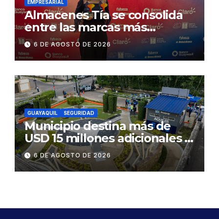
EMPRESARIAL
Almacenes Tía se consolida
entre las marcas más
influyentes del Ecuador
6 DE AGOSTO DE 2026
GUAYAQUIL
SEGURIDAD
Municipio destina más de
USD 15 millones adicionales a
SEGURA EP para fortalecer la
6 DE AGOSTO DE 2026
seguridad ciudadana