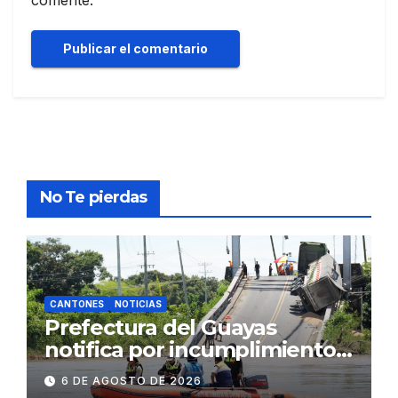
comente.
No Te pierdas
CANTONES
NOTICIAS
Prefectura del Guayas
notifica por incumplimiento
contractual a la
6 DE AGOSTO DE 2026
Concesionaria CONORTE y