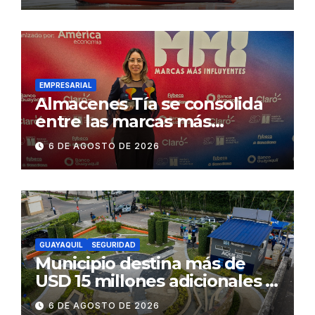
exige celeridad en
desmontaje del puente
Gonzalo Icaza Cornejo, en
Daule
EMPRESARIAL
Almacenes Tía se consolida
entre las marcas más
influyentes del Ecuador
6 DE AGOSTO DE 2026
GUAYAQUIL
SEGURIDAD
Municipio destina más de
USD 15 millones adicionales a
SEGURA EP para fortalecer la
6 DE AGOSTO DE 2026