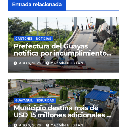
Entrada relacionada
CANTONES
NOTICIAS
Prefectura del Guayas
notifica por incumplimiento
contractual a la Concesionaria
AGO 6, 2026
YAZMÍN BUSTÁN
CONORTE y exige celeridad
en desmontaje del puente
Gonzalo Icaza Cornejo, en
Daule
GUAYAQUIL
SEGURIDAD
Municipio destina más de
USD 15 millones adicionales a
SEGURA EP para fortalecer la
AGO 6, 2026
YAZMÍN BUSTÁN