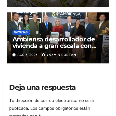
seguridad ciudadana
NOTICIAS
Ambiensa desarrollador de
vivienda a gran escala con
estándares internacionales
AGO 5, 2026
YAZMÍN BUSTÁN
de sostenibilidad
Deja una respuesta
Tu dirección de correo electrónico no será
publicada.
Los campos obligatorios están
marcados con
*