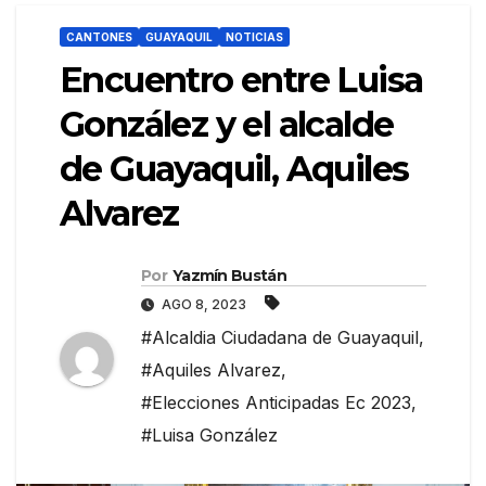
CANTONES
GUAYAQUIL
NOTICIAS
Encuentro entre Luisa
González y el alcalde
de Guayaquil, Aquiles
Alvarez
Por
Yazmín Bustán
AGO 8, 2023
#Alcaldia Ciudadana de Guayaquil
,
#Aquiles Alvarez
,
#Elecciones Anticipadas Ec 2023
,
#Luisa González