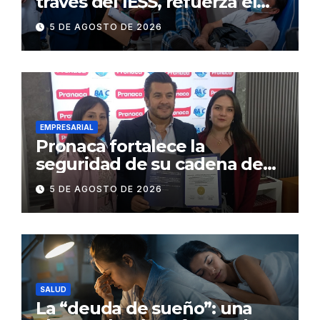
través del IESS, refuerza el
abastecimiento de insulina
5 DE AGOSTO DE 2026
en 86 establecimientos de
salud
EMPRESARIAL
Pronaca fortalece la
seguridad de su cadena de
suministro con certificación
5 DE AGOSTO DE 2026
BASC en dos plantas
SALUD
La “deuda de sueño”: una