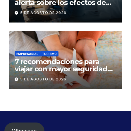
alerta sobre los efectos de
dormir mal en la salud física y
5 DE AGOSTO DE 2026
mental
EMPRESARIAL
TURISMO
7 recomendaciones para
viajar con mayor seguridad
dentro y fuera del Ecuador
5 DE AGOSTO DE 2026
Whatsapp