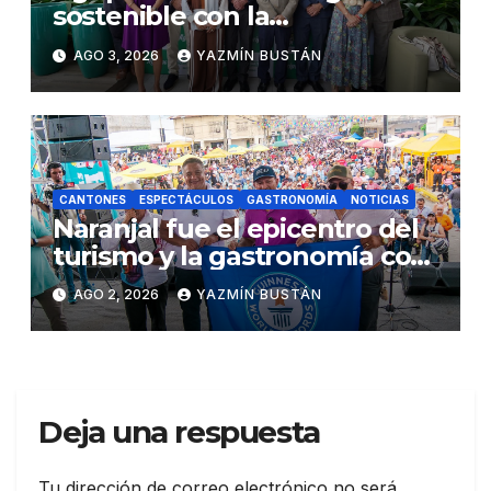
sostenible con la
presentación de su octava
AGO 3, 2026
YAZMÍN BUSTÁN
Memoria de Sostenibilidad
CANTONES
ESPECTÁCULOS
GASTRONOMÍA
NOTICIAS
Naranjal fue el epicentro del
turismo y la gastronomía con
el Festival del Cangrejo Rojo
AGO 2, 2026
YAZMÍN BUSTÁN
2026
Deja una respuesta
Tu dirección de correo electrónico no será