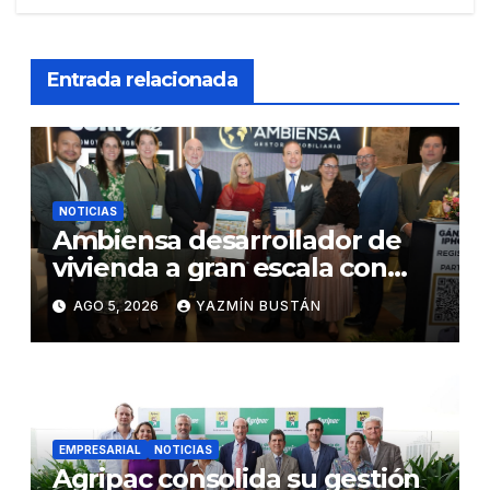
Entrada relacionada
NOTICIAS
Ambiensa desarrollador de
vivienda a gran escala con
estándares internacionales
AGO 5, 2026
YAZMÍN BUSTÁN
de sostenibilidad
EMPRESARIAL
NOTICIAS
Agripac consolida su gestión