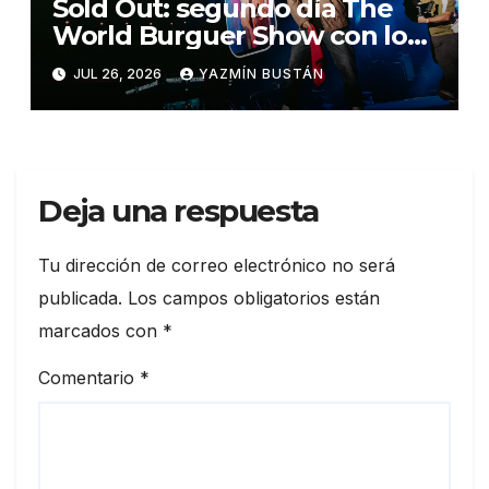
Sold Out: segundo día The
World Burguer Show con los
conciertos de talla mundial
JUL 26, 2026
YAZMÍN BUSTÁN
Deja una respuesta
Tu dirección de correo electrónico no será
publicada.
Los campos obligatorios están
marcados con
*
Comentario
*