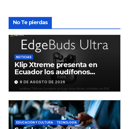
No Te pierdas
NOTICIAS
Klip Xtreme presenta en
Ecuador los audífonos
DynaBuds con sonido
8 DE AGOSTO DE 2026
inteligente y control táctil
EDUCACIÓN Y CULTURA
TECNOLOGÍA