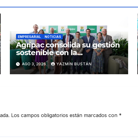
EMPRESARIAL
NOTICIAS
Agripac consolida su gestión
sostenible con la
presentación de su octava
AGO 3, 2026
YAZMÍN BUSTÁN
Memoria de Sostenibilidad
cada.
Los campos obligatorios están marcados con
*