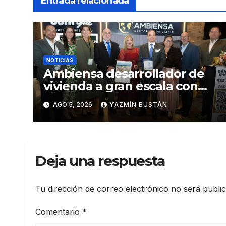
Entrada relacionada
NOTICIAS
Ambiensa desarrollador de
vivienda a gran escala con
estándares internacionales
AGO 5, 2026
YAZMÍN BUSTÁN
de sostenibilidad
Deja una respuesta
Tu dirección de correo electrónico no será publi
Comentario
*