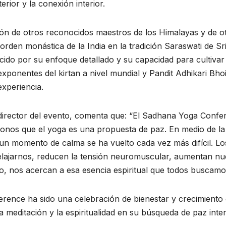
rior y la conexión interior.
ción de otros reconocidos maestros de los Himalayas y de
rden monástica de la India en la tradición Saraswati de S
ido por su enfoque detallado y su capacidad para cultivar
onentes del kirtan a nivel mundial y Pandit Adhikari Bhoi,
xperiencia.
irector del evento, comenta que: “El Sadhana Yoga Confer
onos que el yoga es una propuesta de paz. En medio de la a
un momento de calma se ha vuelto cada vez más difícil. Lo
relajarnos, reducen la tensión neuromuscular, aumentan n
odo, nos acercan a esa esencia espiritual que todos buscamo
rence ha sido una celebración de bienestar y crecimiento e
 meditación y la espiritualidad en su búsqueda de paz inte