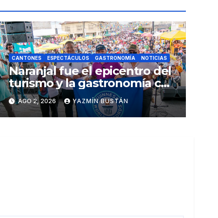
CANTONES
ESPECTÁCULOS
GASTRONOMÍA
NOTICIAS
Naranjal fue el epicentro del
turismo y la gastronomía con
el Festival del Cangrejo Rojo
AGO 2, 2026
YAZMÍN BUSTÁN
2026