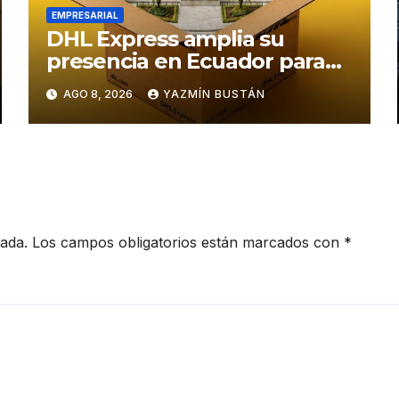
EMPRESARIAL
DHL Express amplia su
presencia en Ecuador para
responder al crecimiento de
AGO 8, 2026
YAZMÍN BUSTÁN
las exportaciones
cada.
Los campos obligatorios están marcados con
*