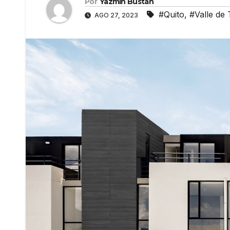
Por
Yazmín Bustán
#Quito
,
#Valle de
AGO 27, 2023