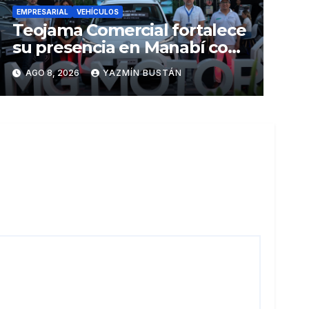
EMPRESARIAL
VEHÍCULOS
Teojama Comercial fortalece
su presencia en Manabí con
una apuesta por la movilidad
AGO 8, 2026
YAZMÍN BUSTÁN
híbrida y eléctrica durante
ExpoAuto del Pacífico 2026