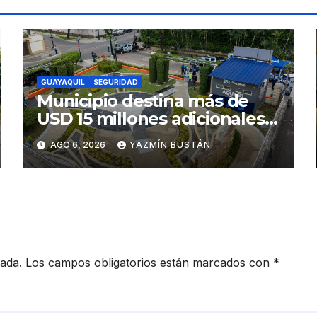
GUAYAQUIL
SEGURIDAD
Municipio destina más de
USD 15 millones adicionales a
SEGURA EP para fortalecer la
AGO 6, 2026
YAZMÍN BUSTÁN
seguridad ciudadana
cada.
Los campos obligatorios están marcados con
*