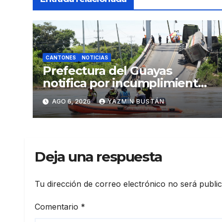
CANTONES
NOTICIAS
Prefectura del Guayas
notifica por incumplimiento
contractual a la
AGO 6, 2026
YAZMÍN BUSTÁN
Concesionaria CONORTE y
exige celeridad en
desmontaje del puente
Gonzalo Icaza Cornejo, en
Deja una respuesta
Daule
Tu dirección de correo electrónico no será publi
Comentario
*