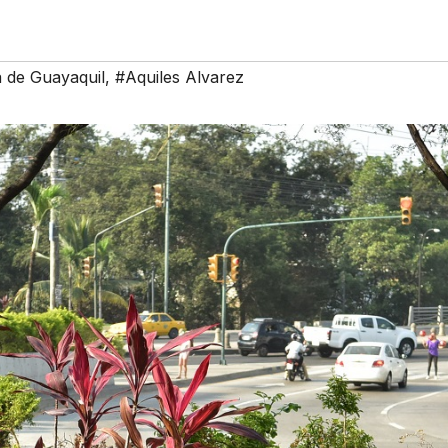
a de Guayaquil
,
#Aquiles Alvarez