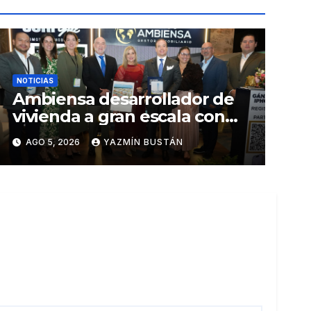
NOTICIAS
Ambiensa desarrollador de
vivienda a gran escala con
estándares internacionales
AGO 5, 2026
YAZMÍN BUSTÁN
de sostenibilidad