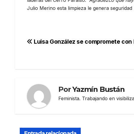
laderas del Cerro Paraíso.
“Agradezco que haya
Julio Merino esta limpieza le genera segurida
Navegación
Luisa González se compromete con 
de
entradas
Por
Yazmín Bustán
Feminista. Trabajando en visibili
Entrada relacionada