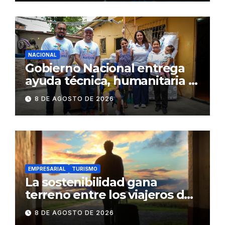
NACIONAL
Gobierno Nacional entrega
ayuda técnica, humanitaria y
Bono Joaquín Gallegos Lara a
8 DE AGOSTO DE 2026
familia en situación de
vulnerabilidad
EMPRESARIAL
TURISMO
La sostenibilidad gana
terreno entre los viajeros de
negocios
8 DE AGOSTO DE 2026