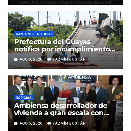
CANTONES
NOTICIAS
Prefectura del Guayas
notifica por incumplimiento
contractual a la Concesionaria
AGO 6, 2026
YAZMÍN BUSTÁN
CONORTE y exige celeridad
en desmontaje del puente
Gonzalo Icaza Cornejo, en
Daule
NOTICIAS
Ambiensa desarrollador de
vivienda a gran escala con
estándares internacionales
AGO 5, 2026
YAZMÍN BUSTÁN
de sostenibilidad