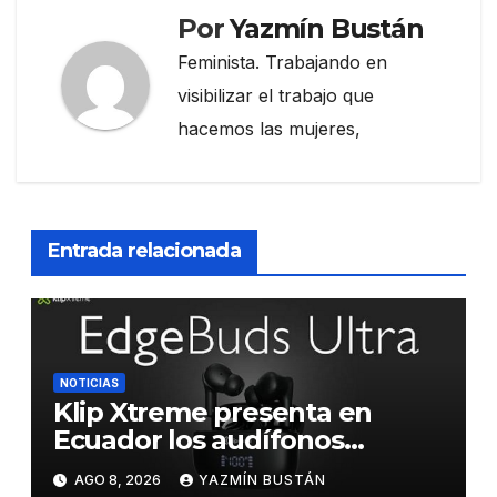
Por
Yazmín Bustán
Feminista. Trabajando en
visibilizar el trabajo que
hacemos las mujeres,
Entrada relacionada
NOTICIAS
Klip Xtreme presenta en
Ecuador los audífonos
DynaBuds con sonido
AGO 8, 2026
YAZMÍN BUSTÁN
inteligente y control táctil