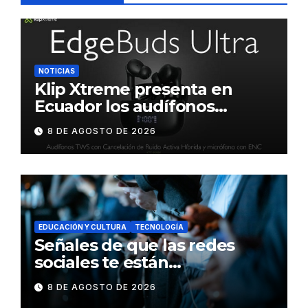
NOTICIAS
Klip Xtreme presenta en
Ecuador los audífonos
DynaBuds con sonido
8 DE AGOSTO DE 2026
inteligente y control táctil
EDUCACIÓN Y CULTURA
TECNOLOGÍA
Señales de que las redes
sociales te están
consumiendo
8 DE AGOSTO DE 2026