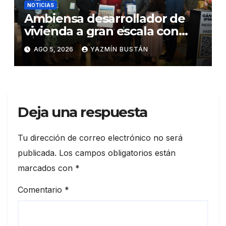
NOTICIAS
Ambiensa desarrollador de
vivienda a gran escala con
estándares internacionales
AGO 5, 2026
YAZMÍN BUSTÁN
de sostenibilidad
Deja una respuesta
Tu dirección de correo electrónico no será
publicada.
Los campos obligatorios están
marcados con
*
Comentario
*