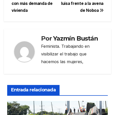
de
con más demanda de
luisa frente a la avena
entradas
vivienda
de Noboa
Por
Yazmín Bustán
Feminista. Trabajando en
visibilizar el trabajo que
hacemos las mujeres,
Entrada relacionada