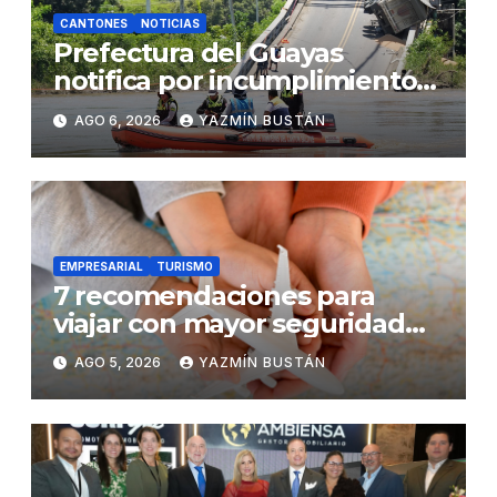
CANTONES
NOTICIAS
Prefectura del Guayas
notifica por incumplimiento
contractual a la Concesionaria
AGO 6, 2026
YAZMÍN BUSTÁN
CONORTE y exige celeridad
en desmontaje del puente
Gonzalo Icaza Cornejo, en
Daule
EMPRESARIAL
TURISMO
7 recomendaciones para
viajar con mayor seguridad
dentro y fuera del Ecuador
AGO 5, 2026
YAZMÍN BUSTÁN