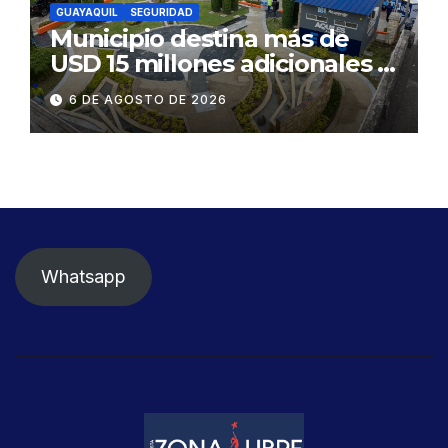
GUAYAQUIL
SEGURIDAD
Municipio destina más de
USD 15 millones adicionales a
SEGURA EP para fortalecer la
6 DE AGOSTO DE 2026
seguridad ciudadana
Whatsapp