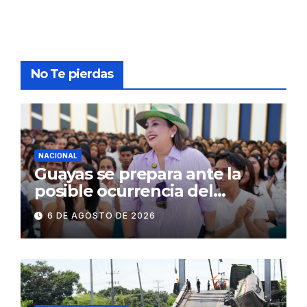
No Te pierdas
NACIONAL
Guayas se prepara ante la
posible ocurrencia del
fenómeno de El Niño:
6 DE AGOSTO DE 2026
Gobierno Nacional capacita a
2.500 jóvenes