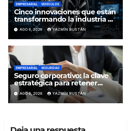
EMPRESARIAL
VEHÍCULOS
Cinco innovaciones que están
transformando la industria de
los neumáticos y redefinen el
AGO 6, 2026
YAZMÍN BUSTÁN
futuro de la movilidad
EMPRESARIAL
SEGURIDAD
Seguro corporativo: la clave
estratégica para retener
talento en Ecuador
AGO 6, 2026
YAZMÍN BUSTÁN
Deja una respuesta