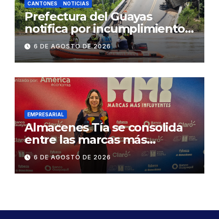
CANTONES
NOTICIAS
Prefectura del Guayas
notifica por incumplimiento
contractual a la
6 DE AGOSTO DE 2026
Concesionaria CONORTE y
exige celeridad en
desmontaje del puente
Gonzalo Icaza Cornejo, en
Daule
EMPRESARIAL
Almacenes Tía se consolida
entre las marcas más
influyentes del Ecuador
6 DE AGOSTO DE 2026