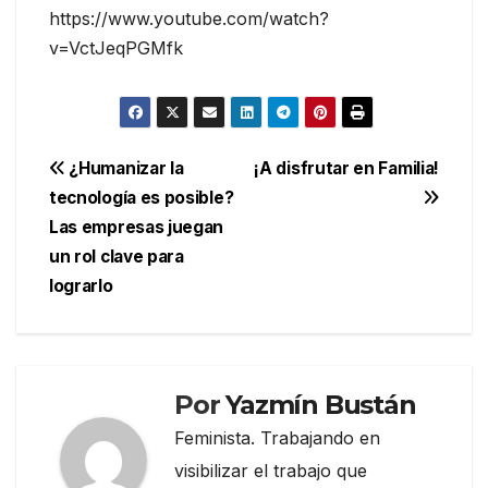
https://www.youtube.com/watch?
v=VctJeqPGMfk
Navegación
¿Humanizar la
¡A disfrutar en Familia!
tecnología es posible?
de
Las empresas juegan
entradas
un rol clave para
lograrlo
Por
Yazmín Bustán
Feminista. Trabajando en
visibilizar el trabajo que