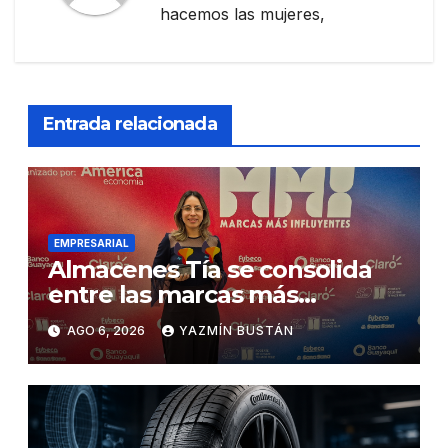
hacemos las mujeres,
Entrada relacionada
EMPRESARIAL
Almacenes Tía se consolida
entre las marcas más
influyentes del Ecuador
AGO 6, 2026
YAZMÍN BUSTÁN