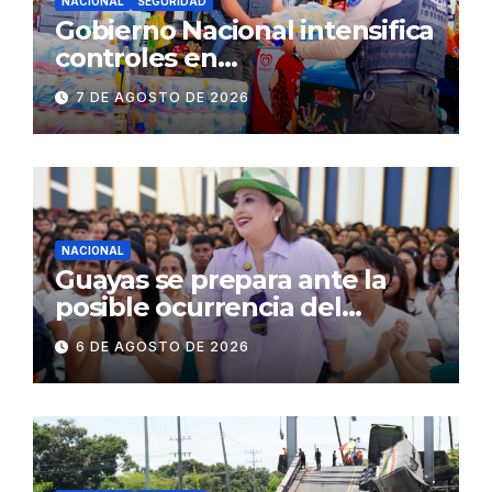
NACIONAL
SEGURIDAD
Gobierno Nacional intensifica
controles en
establecimientos y espacios
7 DE AGOSTO DE 2026
públicos de Pichincha: 684
operativos en zonas
comerciales y de
concurrencia
NACIONAL
Guayas se prepara ante la
posible ocurrencia del
fenómeno de El Niño:
6 DE AGOSTO DE 2026
Gobierno Nacional capacita a
2.500 jóvenes