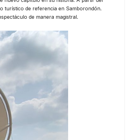
uevo capítulo en su historia. A partir del
nto turístico de referencia en Samborondón.
 espectáculo de manera magistral.