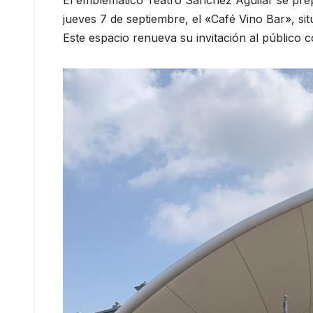
El emblemático Teatro Sánchez Aguilar se prep
jueves 7 de septiembre, el «Café Vino Bar», si
Este espacio renueva su invitación al público 