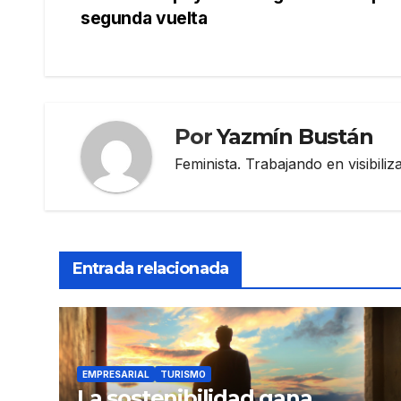
Navegación
segunda vuelta
de
entradas
Por
Yazmín Bustán
Feminista. Trabajando en visibili
Entrada relacionada
EMPRESARIAL
TURISMO
La sostenibilidad gana