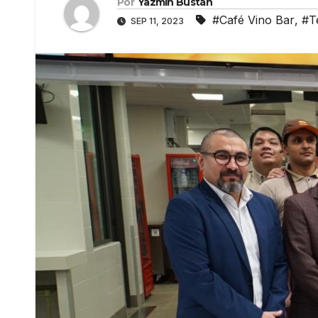
Por
Yazmín Bustán
#Café Vino Bar
,
#T
SEP 11, 2023