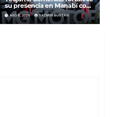
su presencia en Manabí con
una apuesta por la movilidad
AGO 8, 2026
YAZMÍN BUSTÁN
híbrida y eléctrica durante
ExpoAuto del Pacífico 2026