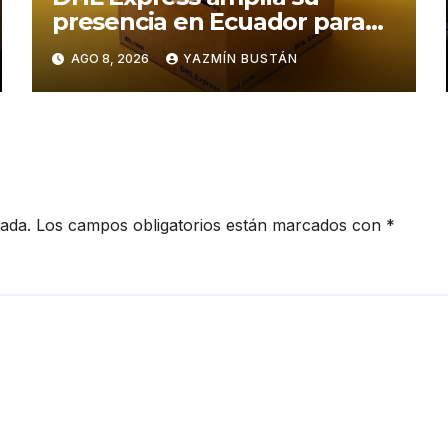
presencia en Ecuador para
responder al crecimiento de
AGO 8, 2026
YAZMÍN BUSTÁN
las exportaciones
cada.
Los campos obligatorios están marcados con
*