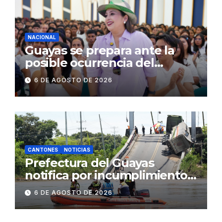
concurrencia
NACIONAL
Guayas se prepara ante la
posible ocurrencia del
fenómeno de El Niño:
6 DE AGOSTO DE 2026
Gobierno Nacional capacita a
2.500 jóvenes
CANTONES
NOTICIAS
Prefectura del Guayas
notifica por incumplimiento
contractual a la
6 DE AGOSTO DE 2026
Concesionaria CONORTE y
exige celeridad en