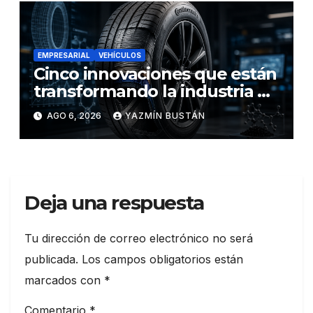
EMPRESARIAL
VEHÍCULOS
Cinco innovaciones que están
transformando la industria de
los neumáticos y redefinen el
AGO 6, 2026
YAZMÍN BUSTÁN
futuro de la movilidad
Deja una respuesta
Tu dirección de correo electrónico no será
publicada.
Los campos obligatorios están
marcados con
*
Comentario
*