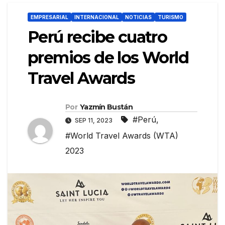
EMPRESARIAL
INTERNACIONAL
NOTICIAS
TURISMO
Perú recibe cuatro
premios de los World
Travel Awards
Por
Yazmín Bustán
#Perú
,
SEP 11, 2023
#World Travel Awards (WTA)
2023