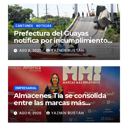
CANTONES
NOTICIAS
Prefectura del Guayas
notifica por incumplimiento
contractual a la Concesionaria
AGO 6, 2026
YAZMÍN BUSTÁN
CONORTE y exige celeridad
en desmontaje del puente
Gonzalo Icaza Cornejo, en
Daule
EMPRESARIAL
Almacenes Tía se consolida
entre las marcas más
influyentes del Ecuador
AGO 6, 2026
YAZMÍN BUSTÁN