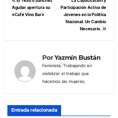
Navegación
El Teatro Sánchez
La Capacitación y
Aguilar apertura su
Participación Activa de
de
«Café Vino Bar»
Jóvenes en la Política
entradas
Nacional: Un Cambio
Necesario.
Por
Yazmín Bustán
Feminista. Trabajando en
visibilizar el trabajo que
hacemos las mujeres,
Entrada relacionada