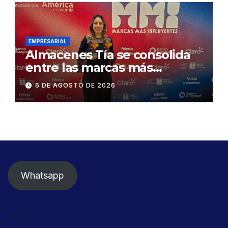
desmontaje del puente
Gonzalo Icaza Cornejo, en
Daule
EMPRESARIAL
Almacenes Tía se consolida
entre las marcas más
influyentes del Ecuador
6 DE AGOSTO DE 2026
Whatsapp