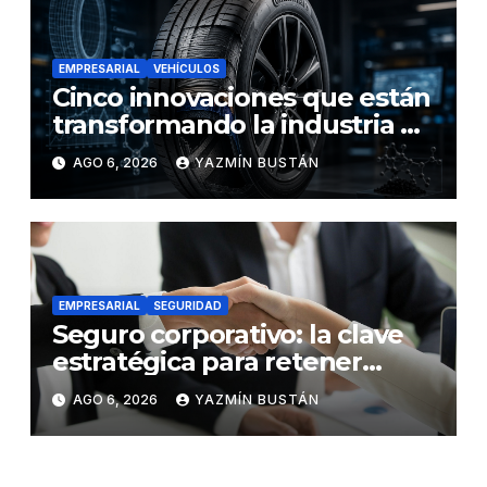
EMPRESARIAL
VEHÍCULOS
Cinco innovaciones que están
transformando la industria de
los neumáticos y redefinen el
AGO 6, 2026
YAZMÍN BUSTÁN
futuro de la movilidad
EMPRESARIAL
SEGURIDAD
Seguro corporativo: la clave
estratégica para retener
talento en Ecuador
AGO 6, 2026
YAZMÍN BUSTÁN