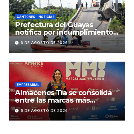
CANTONES
NOTICIAS
Prefectura del Guayas
notifica por incumplimiento
contractual a la
6 DE AGOSTO DE 2026
Concesionaria CONORTE y
exige celeridad en
desmontaje del puente
Gonzalo Icaza Cornejo, en
Daule
EMPRESARIAL
Almacenes Tía se consolida
entre las marcas más
influyentes del Ecuador
6 DE AGOSTO DE 2026