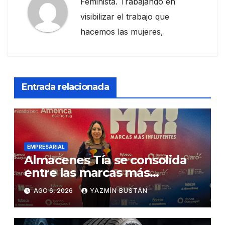
Feminista. Trabajando en
visibilizar el trabajo que
hacemos las mujeres,
Entrada relacionada
EMPRESARIAL
Almacenes Tía se consolida
entre las marcas más
influyentes del Ecuador
AGO 6, 2026
YAZMÍN BUSTÁN