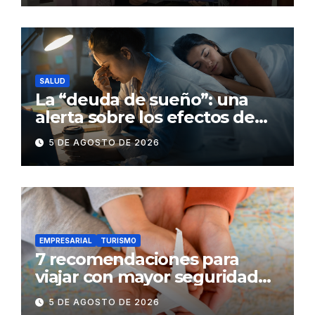
SALUD
La “deuda de sueño”: una
alerta sobre los efectos de
dormir mal en la salud física y
5 DE AGOSTO DE 2026
mental
EMPRESARIAL
TURISMO
7 recomendaciones para
viajar con mayor seguridad
dentro y fuera del Ecuador
5 DE AGOSTO DE 2026