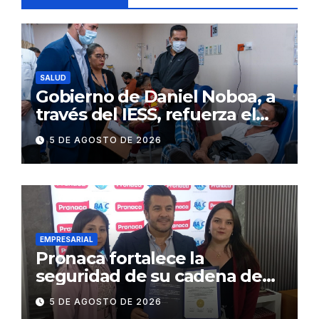
SALUD
Gobierno de Daniel Noboa, a
través del IESS, refuerza el
abastecimiento de insulina
5 DE AGOSTO DE 2026
en 86 establecimientos de
salud
EMPRESARIAL
Pronaca fortalece la
seguridad de su cadena de
suministro con certificación
5 DE AGOSTO DE 2026
BASC en dos plantas