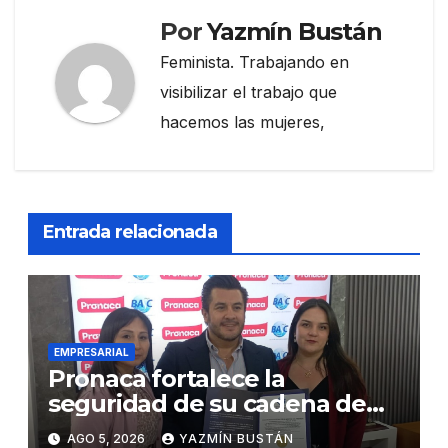
Por
Yazmín Bustán
Feminista. Trabajando en
visibilizar el trabajo que
hacemos las mujeres,
Entrada relacionada
EMPRESARIAL
Pronaca fortalece la
seguridad de su cadena de
suministro con certificación
AGO 5, 2026
YAZMÍN BUSTÁN