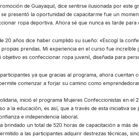
romoción de Guayaquil, dice sentirse ilusionada por este g
 se presentó la oportunidad de capacitarme fue un moment
cionar ropa deportiva. Ahora sé que nunca es tarde para
 de 20 años dice haber cumplido su sueño: «Escogí la confe
s propias prendas. Mi experiencia en el curso fue increíbl
i objetivo es confeccionar ropa juvenil, diseñada para per
 participantes ya que gracias al programa, ahora cuentan c
 permite comenzar a forjar su camino como emprendedoras
olidaria, inició el programa Mujeres Confeccionistas en el 
so a la educación, es así, que a través de esta iniciativa 
onfianza e independencia laboral.
a brindado un total de 520 horas de capacitación a más de
rmitido a las participantes adquirir destrezas técnicas, si