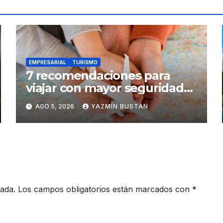
EMPRESARIAL
TURISMO
7 recomendaciones para
viajar con mayor seguridad
dentro y fuera del Ecuador
AGO 5, 2026
YAZMÍN BUSTÁN
cada.
Los campos obligatorios están marcados con
*