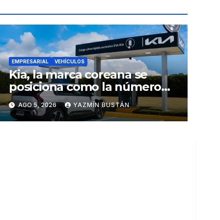
EMPRESARIAL
VEHÍCULOS
Kia, la marca coreana se
posiciona como la número
uno en ventas de vehículos
AGO 5, 2026
YAZMÍN BUSTÁN
eléctricos en Ecuador
durante julio