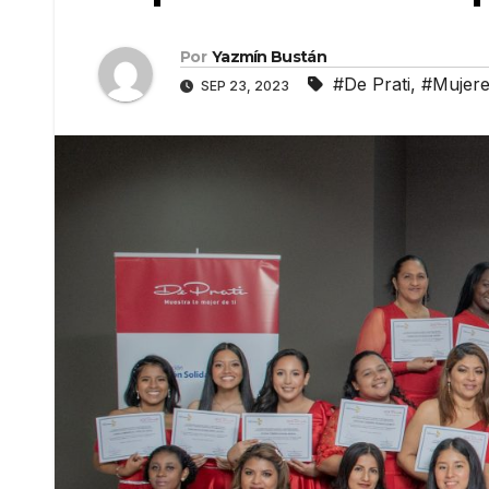
Por
Yazmín Bustán
#De Prati
,
#Mujere
SEP 23, 2023