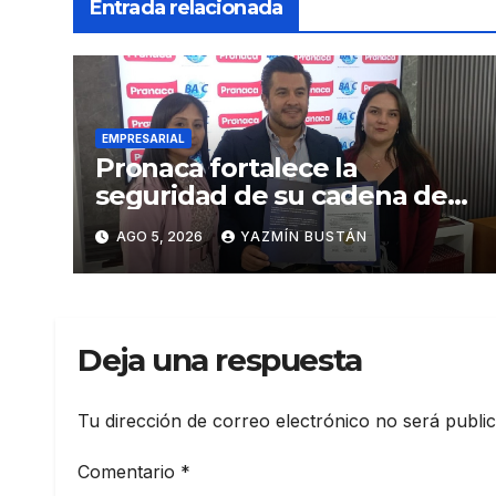
Entrada relacionada
EMPRESARIAL
Pronaca fortalece la
seguridad de su cadena de
suministro con certificación
AGO 5, 2026
YAZMÍN BUSTÁN
BASC en dos plantas
Deja una respuesta
Tu dirección de correo electrónico no será publi
Comentario
*