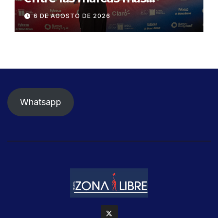
influyentes del Ecuador
6 DE AGOSTO DE 2026
Whatsapp