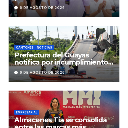
fenómeno de El Niño:
6 DE AGOSTO DE 2026
Gobierno Nacional capacita a
2.500 jóvenes
CANTONES
NOTICIAS
Prefectura del Guayas
notifica por incumplimiento
contractual a la
6 DE AGOSTO DE 2026
Concesionaria CONORTE y
exige celeridad en
desmontaje del puente
Gonzalo Icaza Cornejo, en
Daule
EMPRESARIAL
Almacenes Tía se consolida
entre las marcas más