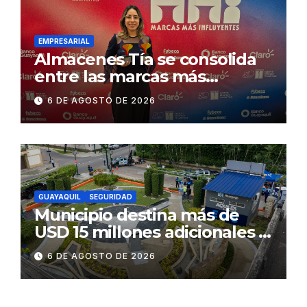
Gonzalo Icaza Cornejo, en
Daule
EMPRESARIAL
Almacenes Tía se consolida
entre las marcas más
influyentes del Ecuador
6 DE AGOSTO DE 2026
GUAYAQUIL
SEGURIDAD
Municipio destina más de
USD 15 millones adicionales a
SEGURA EP para fortalecer la
6 DE AGOSTO DE 2026
seguridad ciudadana