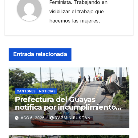
Feminista. Trabajando en
visibilizar el trabajo que
hacemos las mujeres,
Entrada relacionada
CANTONES
NOTICIAS
Prefectura del Guayas
notifica por incumplimiento
contractual a la Concesionaria
AGO 6, 2026
YAZMÍN BUSTÁN
CONORTE y exige celeridad
en desmontaje del puente
Gonzalo Icaza Cornejo, en