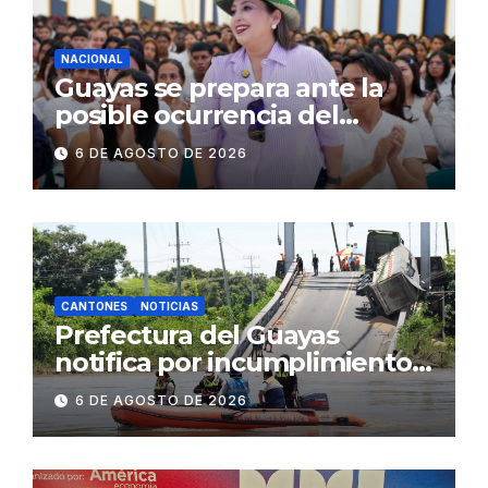
NACIONAL
Guayas se prepara ante la
posible ocurrencia del
fenómeno de El Niño:
6 DE AGOSTO DE 2026
Gobierno Nacional capacita a
2.500 jóvenes
CANTONES
NOTICIAS
Prefectura del Guayas
notifica por incumplimiento
contractual a la
6 DE AGOSTO DE 2026
Concesionaria CONORTE y
exige celeridad en
desmontaje del puente