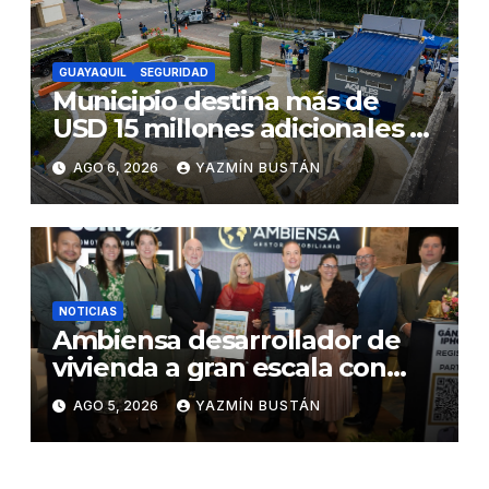
Daule
GUAYAQUIL
SEGURIDAD
Municipio destina más de
USD 15 millones adicionales a
SEGURA EP para fortalecer la
AGO 6, 2026
YAZMÍN BUSTÁN
seguridad ciudadana
NOTICIAS
Ambiensa desarrollador de
vivienda a gran escala con
estándares internacionales
AGO 5, 2026
YAZMÍN BUSTÁN
de sostenibilidad