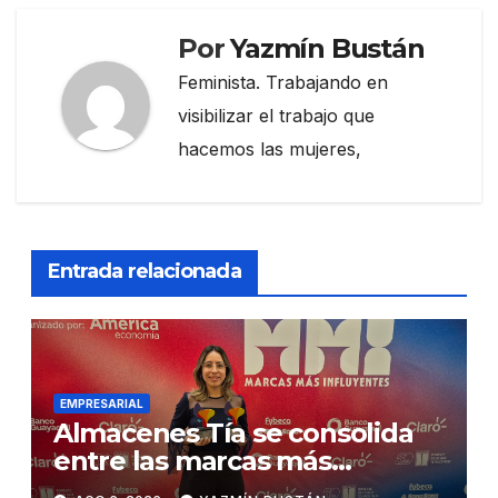
Por
Yazmín Bustán
Feminista. Trabajando en
visibilizar el trabajo que
hacemos las mujeres,
Entrada relacionada
EMPRESARIAL
Almacenes Tía se consolida
entre las marcas más
influyentes del Ecuador