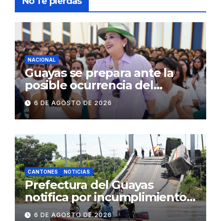
No Te pierdas
NACIONAL
Guayas se prepara ante la
posible ocurrencia del
fenómeno de El Niño:
6 DE AGOSTO DE 2026
Gobierno Nacional capacita a
2.500 jóvenes
CANTONES
NOTICIAS
Prefectura del Guayas
notifica por incumplimiento
contractual a la
6 DE AGOSTO DE 2026