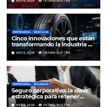
AGO 6, 2026
YAZMÍN BUSTÁN
EMPRESARIAL
VEHÍCULOS
Cinco innovaciones que están
transformando la industria de
los neumáticos y redefinen el
AGO 6, 2026
YAZMÍN BUSTÁN
futuro de la movilidad
EMPRESARIAL
SEGURIDAD
Seguro corporativo: la clave
estratégica para retener
talento en Ecuador
AGO 6, 2026
YAZMÍN BUSTÁN