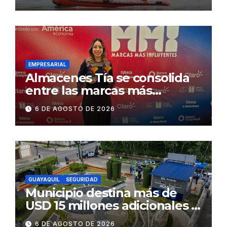
Concesionaria CONORTE y
exige celeridad en
desmontaje del puente
Gonzalo Icaza Cornejo, en
Daule
EMPRESARIAL
Almacenes Tía se consolida
entre las marcas más
influyentes del Ecuador
6 DE AGOSTO DE 2026
GUAYAQUIL
SEGURIDAD
Municipio destina más de
USD 15 millones adicionales a
SEGURA EP para fortalecer la
6 DE AGOSTO DE 2026