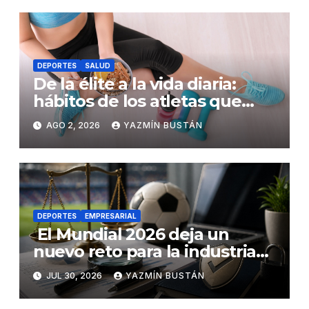
DEPORTES
SALUD
De la élite a la vida diaria:
hábitos de los atletas que
puedes adoptar para mejorar
AGO 2, 2026
YAZMÍN BUSTÁN
tu rendimiento físico
DEPORTES
EMPRESARIAL
El Mundial 2026 deja un
nuevo reto para la industria
de los pronósticos deportivos
JUL 30, 2026
YAZMÍN BUSTÁN
crecer con confianza