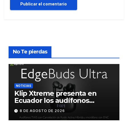
No Te pierdas
NOTICIAS
Klip Xtreme presenta en
Ecuador los audífonos
DynaBuds con sonido
8 DE AGOSTO DE 2026
inteligente y control táctil