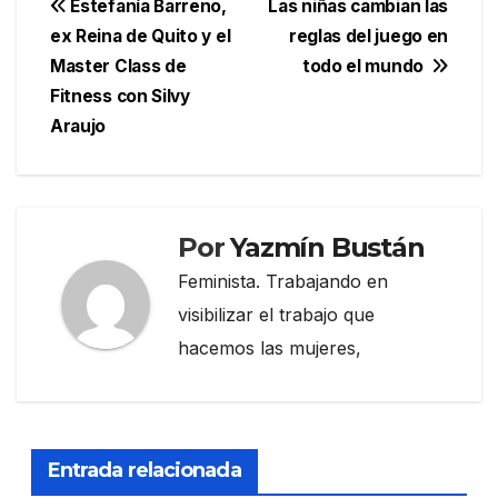
Navegación
Estefanía Barreno,
Las niñas cambian las
ex Reina de Quito y el
reglas del juego en
de
Master Class de
todo el mundo
entradas
Fitness con Silvy
Araujo
Por
Yazmín Bustán
Feminista. Trabajando en
visibilizar el trabajo que
hacemos las mujeres,
Entrada relacionada