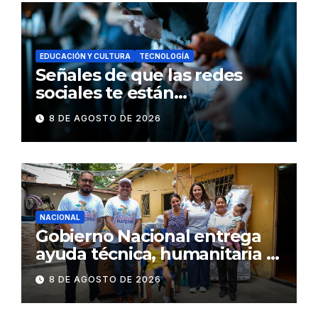
EDUCACIÓN Y CULTURA
TECNOLOGÍA
Señales de que las redes
sociales te están
consumiendo
8 DE AGOSTO DE 2026
NACIONAL
Gobierno Nacional entrega
ayuda técnica, humanitaria y
Bono Joaquín Gallegos Lara a
8 DE AGOSTO DE 2026
familia en situación de
vulnerabilidad