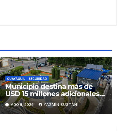
GUAYAQUIL
SEGURIDAD
Municipio destina más de
USD 15 millones adicionales a
SEGURA EP para fortalecer la
AGO 6, 2026
YAZMÍN BUSTÁN
seguridad ciudadana