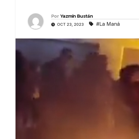
Por
Yazmín Bustán
#La Maná
OCT 23, 2023