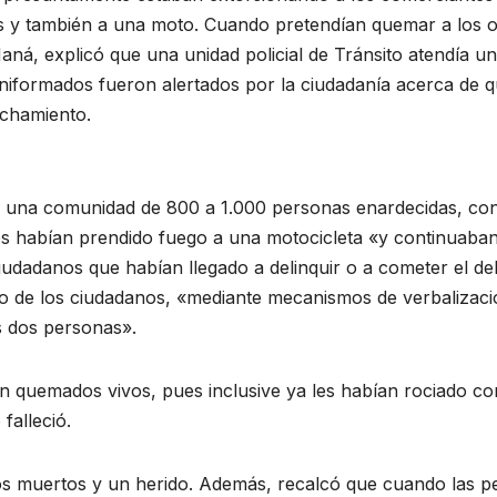
 y también a una moto. Cuando pretendían quemar a los otro
 Maná, explicó que una unidad policial de Tránsito atendía 
uniformados fueron alertados por la ciudadanía acerca de
nchamiento.
ía una comunidad de 800 a 1.000 personas enardecidas, con
es habían prendido fuego a una motocicleta «y continuaban
udadanos que habían llegado a delinquir o a cometer el delit
no de los ciudadanos, «mediante mecanismos de verbalizaci
s dos personas».
ran quemados vivos, pues inclusive ya les habían rociado 
falleció.
dos muertos y un herido. Además, recalcó que cuando las pe