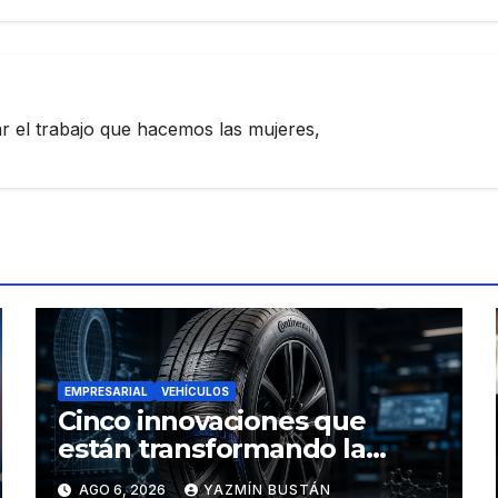
zar el trabajo que hacemos las mujeres,
EMPRESARIAL
VEHÍCULOS
Cinco innovaciones que
están transformando la
industria de los neumáticos y
AGO 6, 2026
YAZMÍN BUSTÁN