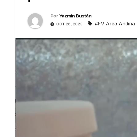
Por
Yazmín Bustán
#FV Área Andina
OCT 26, 2023