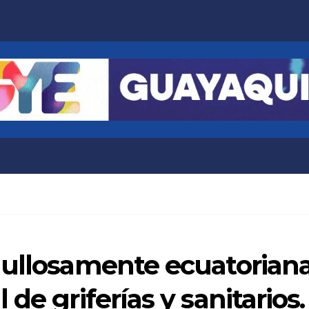
ullosamente ecuatoriana,
de griferías y sanitarios.