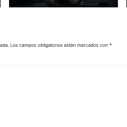
redefinen el futuro de la
movilidad
cada.
Los campos obligatorios están marcados con
*