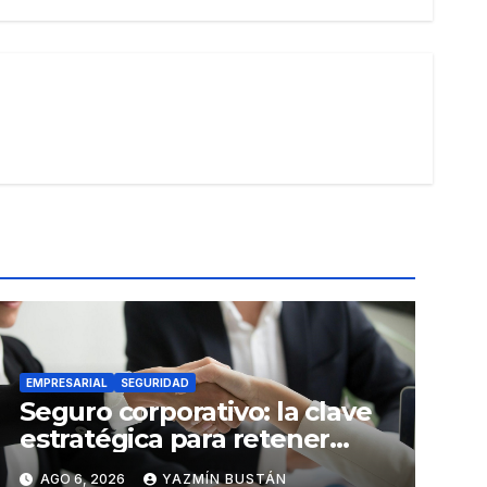
EMPRESARIAL
SEGURIDAD
Seguro corporativo: la clave
estratégica para retener
talento en Ecuador
AGO 6, 2026
YAZMÍN BUSTÁN