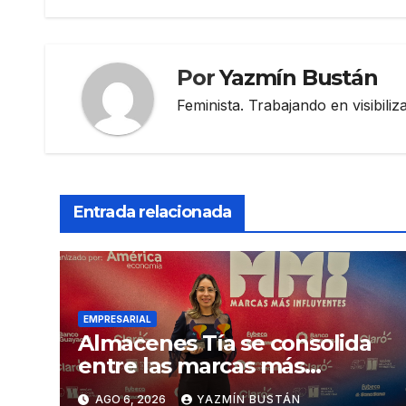
entradas
Por
Yazmín Bustán
Feminista. Trabajando en visibili
Entrada relacionada
EMPRESARIAL
Almacenes Tía se consolida
entre las marcas más
influyentes del Ecuador
AGO 6, 2026
YAZMÍN BUSTÁN