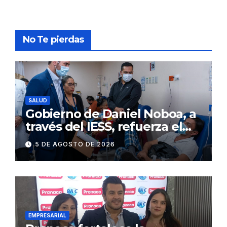
No Te pierdas
SALUD
Gobierno de Daniel Noboa, a
través del IESS, refuerza el
abastecimiento de insulina
5 DE AGOSTO DE 2026
en 86 establecimientos de
salud
EMPRESARIAL