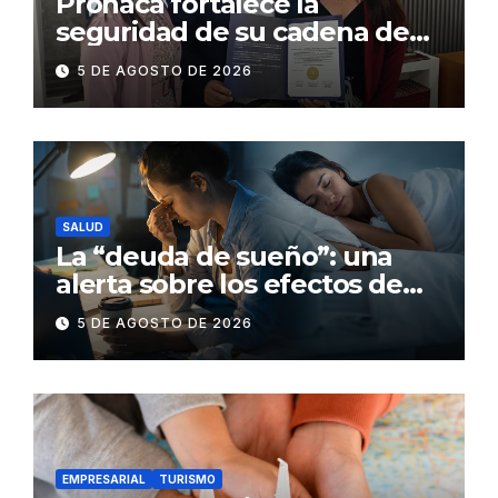
Pronaca fortalece la
seguridad de su cadena de
suministro con certificación
5 DE AGOSTO DE 2026
BASC en dos plantas
SALUD
La “deuda de sueño”: una
alerta sobre los efectos de
dormir mal en la salud física y
5 DE AGOSTO DE 2026
mental
EMPRESARIAL
TURISMO