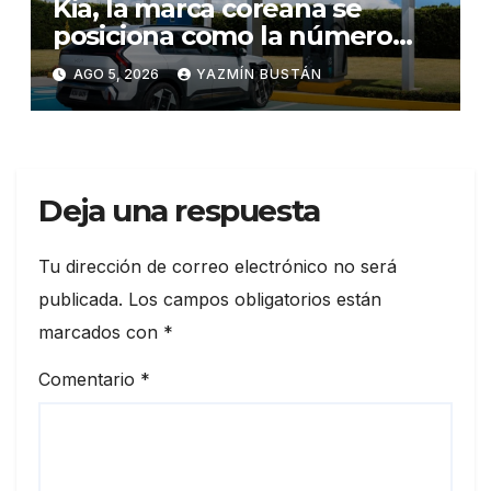
Kia, la marca coreana se
posiciona como la número
uno en ventas de vehículos
AGO 5, 2026
YAZMÍN BUSTÁN
eléctricos en Ecuador
durante julio
Deja una respuesta
Tu dirección de correo electrónico no será
publicada.
Los campos obligatorios están
marcados con
*
Comentario
*