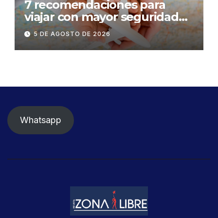
7 recomendaciones para
viajar con mayor seguridad
dentro y fuera del Ecuador
5 DE AGOSTO DE 2026
Whatsapp