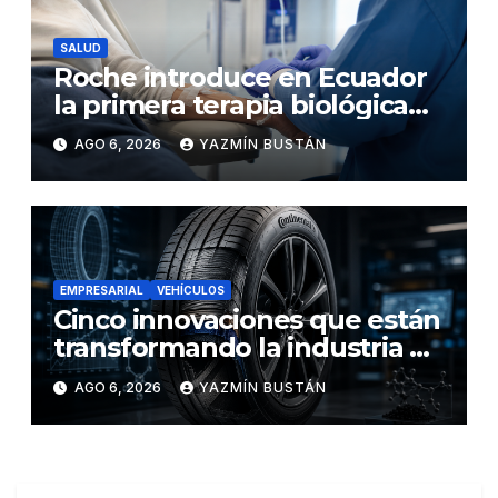
SALUD
Roche introduce en Ecuador
la primera terapia biológica
de precisión capaz de
AGO 6, 2026
YAZMÍN BUSTÁN
detener el daño renal por
nefritis lúpica
EMPRESARIAL
VEHÍCULOS
Cinco innovaciones que están
transformando la industria de
los neumáticos y redefinen el
AGO 6, 2026
YAZMÍN BUSTÁN
futuro de la movilidad