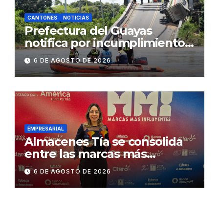
CANTONES
NOTICIAS
Prefectura del Guayas
notifica por incumplimiento
contractual a la
6 DE AGOSTO DE 2026
Concesionaria CONORTE y
exige celeridad en
desmontaje del puente
Gonzalo Icaza Cornejo, en
Daule
EMPRESARIAL
Almacenes Tía se consolida
entre las marcas más
influyentes del Ecuador
6 DE AGOSTO DE 2026