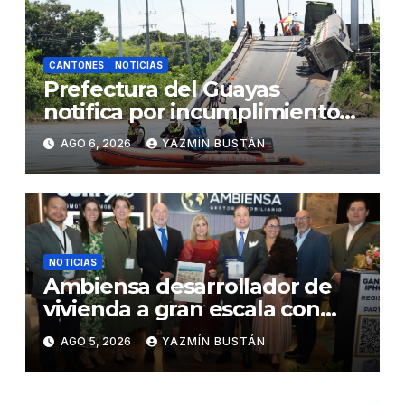
CANTONES
NOTICIAS
Prefectura del Guayas
notifica por incumplimiento
contractual a la Concesionaria
AGO 6, 2026
YAZMÍN BUSTÁN
CONORTE y exige celeridad
en desmontaje del puente
Gonzalo Icaza Cornejo, en
Daule
NOTICIAS
Ambiensa desarrollador de
vivienda a gran escala con
estándares internacionales
AGO 5, 2026
YAZMÍN BUSTÁN
de sostenibilidad