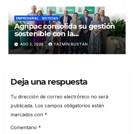
EMPRESARIAL
NOTICIAS
Agripac consolida su gestión
sostenible con la
presentación de su octava
AGO 3, 2026
YAZMÍN BUSTÁN
Memoria de Sostenibilidad
Deja una respuesta
Tu dirección de correo electrónico no será
publicada.
Los campos obligatorios están
marcados con
*
Comentario
*