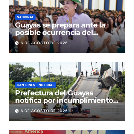
concurrencia
NACIONAL
Guayas se prepara ante la
posible ocurrencia del
fenómeno de El Niño:
6 DE AGOSTO DE 2026
Gobierno Nacional capacita a
2.500 jóvenes
CANTONES
NOTICIAS
Prefectura del Guayas
notifica por incumplimiento
contractual a la
6 DE AGOSTO DE 2026
Concesionaria CONORTE y
exige celeridad en
desmontaje del puente