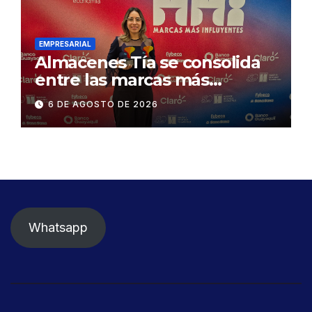
Gonzalo Icaza Cornejo, en
Daule
EMPRESARIAL
Almacenes Tía se consolida
entre las marcas más
influyentes del Ecuador
6 DE AGOSTO DE 2026
Whatsapp