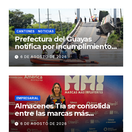
2.500 jóvenes
CANTONES
NOTICIAS
Prefectura del Guayas
notifica por incumplimiento
contractual a la
6 DE AGOSTO DE 2026
Concesionaria CONORTE y
exige celeridad en
desmontaje del puente
Gonzalo Icaza Cornejo, en
Daule
EMPRESARIAL
Almacenes Tía se consolida
entre las marcas más
influyentes del Ecuador
6 DE AGOSTO DE 2026