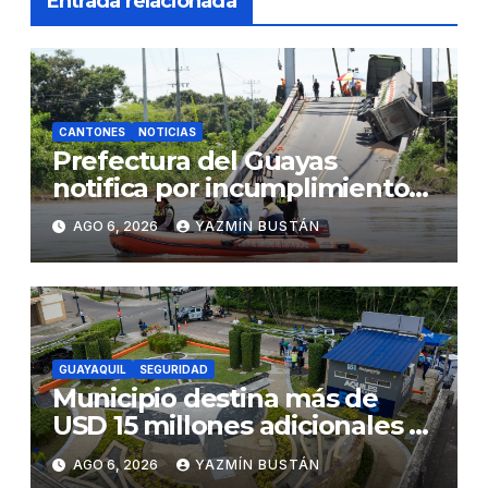
Entrada relacionada
CANTONES
NOTICIAS
Prefectura del Guayas
notifica por incumplimiento
contractual a la Concesionaria
AGO 6, 2026
YAZMÍN BUSTÁN
CONORTE y exige celeridad
en desmontaje del puente
Gonzalo Icaza Cornejo, en
Daule
GUAYAQUIL
SEGURIDAD
Municipio destina más de
USD 15 millones adicionales a
SEGURA EP para fortalecer la
AGO 6, 2026
YAZMÍN BUSTÁN
seguridad ciudadana