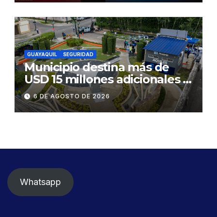
GUAYAQUIL
SEGURIDAD
Municipio destina más de
USD 15 millones adicionales a
SEGURA EP para fortalecer la
6 DE AGOSTO DE 2026
seguridad ciudadana
Whatsapp