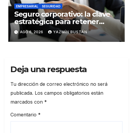
EMPRESARIAL
SEGURIDAD
Seguro corporativo: la clave
estratégica para retener
talento en Ecuador
AGO 6, 2026
YAZMÍN BUSTÁN
Deja una respuesta
Tu dirección de correo electrónico no será
publicada.
Los campos obligatorios están
marcados con
*
Comentario
*