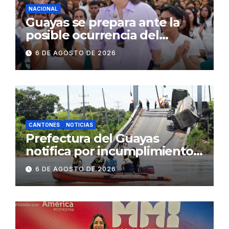
NACIONAL
Guayas se prepara ante la
posible ocurrencia del
fenómeno de El Niño:
6 DE AGOSTO DE 2026
Gobierno Nacional capacita a
2.500 jóvenes
CANTONES
NOTICIAS
Prefectura del Guayas
notifica por incumplimiento
contractual a la
6 DE AGOSTO DE 2026
Concesionaria CONORTE y
exige celeridad en
desmontaje del puente
Gonzalo Icaza Cornejo, en
Daule