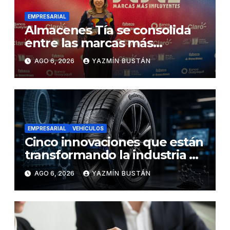
EMPRESARIAL
Almacenes Tía se consolida
entre las marcas más
influyentes del Ecuador
AGO 6, 2026
YAZMÍN BUSTÁN
EMPRESARIAL
VEHÍCULOS
Cinco innovaciones que están
transformando la industria de
los neumáticos y redefinen el
AGO 6, 2026
YAZMÍN BUSTÁN
futuro de la movilidad