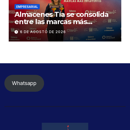
EMPRESARIAL
Almacenes Tía se consolida
entre las marcas más
influyentes del Ecuador
6 DE AGOSTO DE 2026
Whatsapp