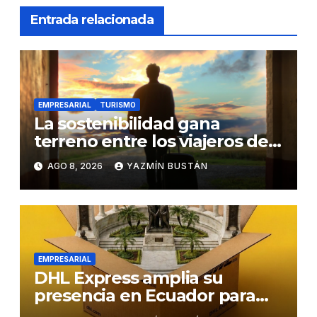
Entrada relacionada
EMPRESARIAL
TURISMO
La sostenibilidad gana
terreno entre los viajeros de
negocios
AGO 8, 2026
YAZMÍN BUSTÁN
EMPRESARIAL
DHL Express amplia su
presencia en Ecuador para
responder al crecimiento de