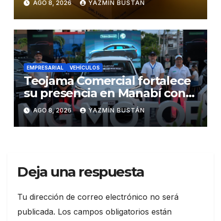
AGO 8, 2026
YAZMÍN BUSTÁN
las exportaciones
EMPRESARIAL
VEHÍCULOS
Teojama Comercial fortalece
su presencia en Manabí con
una apuesta por la movilidad
AGO 8, 2026
YAZMÍN BUSTÁN
híbrida y eléctrica durante
ExpoAuto del Pacífico 2026
Deja una respuesta
Tu dirección de correo electrónico no será
publicada.
Los campos obligatorios están