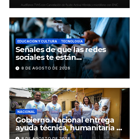
inteligente y control táctil
EDUCACIÓN Y CULTURA
TECNOLOGÍA
Señales de que las redes
sociales te están
consumiendo
8 DE AGOSTO DE 2026
NACIONAL
Gobierno Nacional entrega
ayuda técnica, humanitaria y
Bono Joaquín Gallegos Lara a
8 DE AGOSTO DE 2026