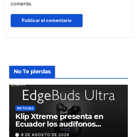
comente.
No Te pierdas
NOTICIAS
Klip Xtreme presenta en
Ecuador los audífonos
DynaBuds con sonido
8 DE AGOSTO DE 2026