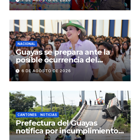
públicos de Pichincha: 684
operativos en zonas
comerciales y de
concurrencia
NACIONAL
Guayas se prepara ante la
posible ocurrencia del
fenómeno de El Niño:
6 DE AGOSTO DE 2026
Gobierno Nacional capacita a
2.500 jóvenes
CANTONES
NOTICIAS
Prefectura del Guayas
notifica por incumplimiento
contractual a la