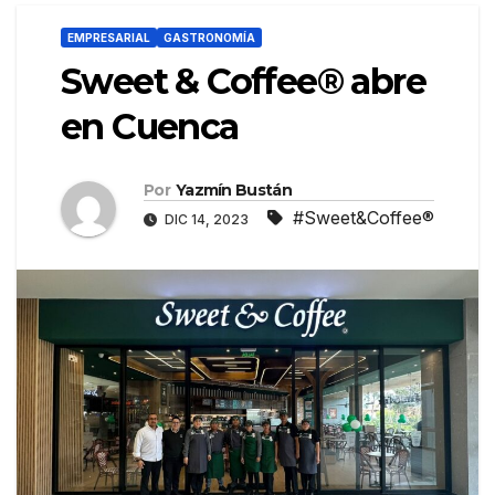
EMPRESARIAL
GASTRONOMÍA
Sweet & Coffee® abre
en Cuenca
Por
Yazmín Bustán
#Sweet&Coffee®
DIC 14, 2023