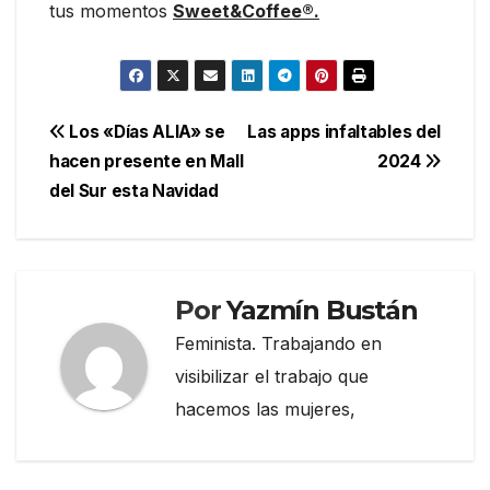
tus momentos
Sweet&Coffee®.
Navegación
Los «Días ALIA» se
Las apps infaltables del
hacen presente en Mall
2024
de
del Sur esta Navidad
entradas
Por
Yazmín Bustán
Feminista. Trabajando en
visibilizar el trabajo que
hacemos las mujeres,