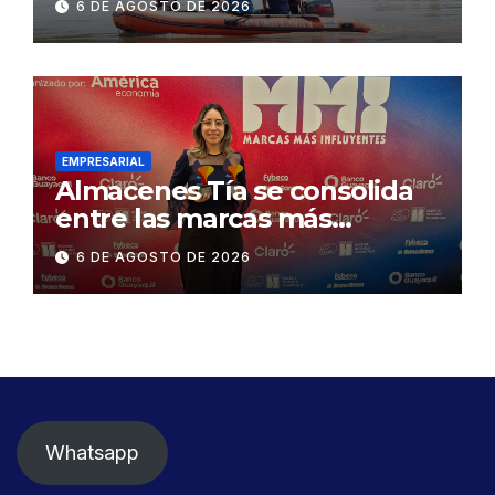
6 DE AGOSTO DE 2026
Concesionaria CONORTE y
exige celeridad en
desmontaje del puente
Gonzalo Icaza Cornejo, en
Daule
EMPRESARIAL
Almacenes Tía se consolida
entre las marcas más
influyentes del Ecuador
6 DE AGOSTO DE 2026
Whatsapp