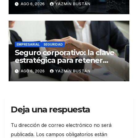
los neumáticos y redefinen el
AGO 6, 2026
YAZMÍN BUSTÁN
futuro de la movilidad
EMPRESARIAL
SEGURIDAD
Seguro corporativo: la clave
estratégica para retener
talento en Ecuador
AGO 6, 2026
YAZMÍN BUSTÁN
Deja una respuesta
Tu dirección de correo electrónico no será
publicada.
Los campos obligatorios están