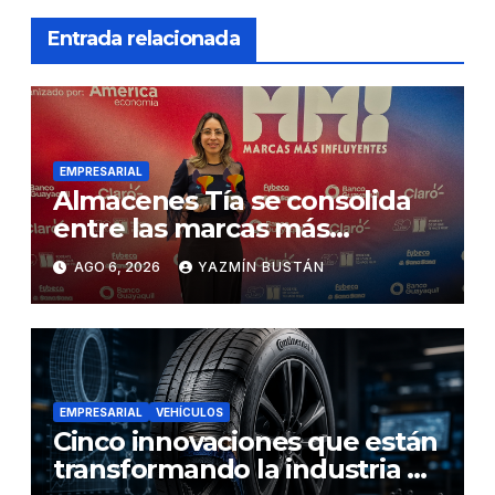
Entrada relacionada
EMPRESARIAL
Almacenes Tía se consolida
entre las marcas más
influyentes del Ecuador
AGO 6, 2026
YAZMÍN BUSTÁN
EMPRESARIAL
VEHÍCULOS
Cinco innovaciones que están
transformando la industria de