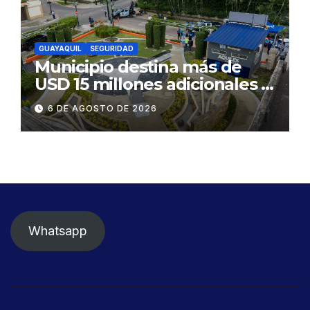
GUAYAQUIL
SEGURIDAD
Municipio destina más de
USD 15 millones adicionales a
SEGURA EP para fortalecer la
6 DE AGOSTO DE 2026
seguridad ciudadana
Whatsapp