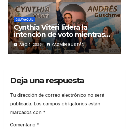
GUAYAQUIL
Cynthia Viteri lidera la
intención de voto mientras
Andrés Guschmer muestra
AGO 4, 2026
YAZMÍN BUSTÁN
un destacado crecimiento,
según AtlasIntel
Deja una respuesta
Tu dirección de correo electrónico no será
publicada.
Los campos obligatorios están
marcados con
*
Comentario
*