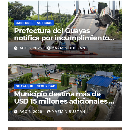
CANTONES
NOTICIAS
Prefectura del Guayas
notifica por incumplimiento
contractual a la Concesionaria
AGO 6, 2026
YAZMÍN BUSTÁN
CONORTE y exige celeridad
en desmontaje del puente
Gonzalo Icaza Cornejo, en
Daule
GUAYAQUIL
SEGURIDAD
Municipio destina más de
USD 15 millones adicionales a
SEGURA EP para fortalecer la
AGO 6, 2026
YAZMÍN BUSTÁN
seguridad ciudadana