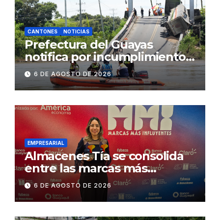
CANTONES
NOTICIAS
Prefectura del Guayas
notifica por incumplimiento
contractual a la
6 DE AGOSTO DE 2026
Concesionaria CONORTE y
exige celeridad en
desmontaje del puente
Gonzalo Icaza Cornejo, en
Daule
EMPRESARIAL
Almacenes Tía se consolida
entre las marcas más
influyentes del Ecuador
6 DE AGOSTO DE 2026