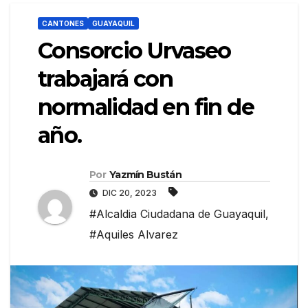
CANTONES
GUAYAQUIL
Consorcio Urvaseo
trabajará con
normalidad en fin de
año.
Por
Yazmín Bustán
DIC 20, 2023
#Alcaldia Ciudadana de Guayaquil
,
#Aquiles Alvarez